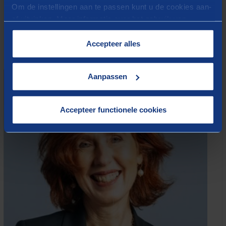
Om de instellingen aan te passen kunt u de cookies aan-
Terwisscha
vanuit Berenschot. Zij hebben ervaring met het
of uitvinken. Meer informatie over het gebruik van
ondersteunen van commissies.
cookies op onze website treft u in onze
“
Cookieverklaring
”.
Accepteer alles
Aanpassen
Accepteer functionele cookies