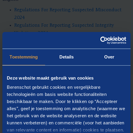
Regulations For Reporting Suspected Misconduct
2024
Regulations For Reporting Suspected Integrity
Violations 2024
Regulations For Inappropriate Conduct 2024
Toestemming
Details
Over
Deze website maakt gebruik van cookies
Berenschot gebruikt cookies en vergelijkbare
Wie zijn wij?
technologieën om basis website functionaliteiten
beschikbaar te maken. Door te klikken op “Accepteer
alles”, geef je toestemming om analytische (waarmee we
De onafhankelijke integriteitscommissie wordt gevormd
het gebruik van de website analyseren en de website
door drie externe experts, Jessica Hoitink, Klaartje Thierry
kunnen verbeteren) en commerciële (voor het aanbieden
en Eugène van der Heijden. De Commissie wordt
van relevante content en informatie) cookies te plaatsen.
ondersteund door
Ronald van der Mark
en
Milan