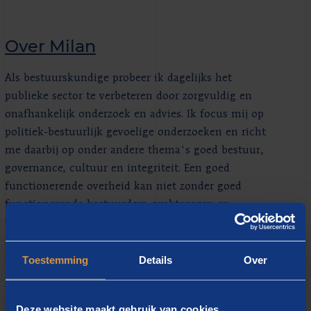
Over Milan
Als bestuurskundige probeer ik dagelijks het
publieke sector te verbeteren door zorgvuldig en
onafhankelijk onderzoek en advies. Ik focus mij op
politiek-bestuurlijk gevoelige onderzoeken en richt
me daarbij op onder andere thema's goed bestuur,
governance, cultuur en integriteit. Een goed
functionerende overheid kan niet zonder goed
functionerende bestuurders, ambtenaren en
volksvertegenwoordigers. Hier draag ik graag mijn
steentje aan bij door onderzoeker, adviseur,
procesbegeleider en/of trainer.
Toestemming
Details
Over
In al mijn werkzaamheden zit een politiek-
bestuurlijk gevoelige componenten. Voorbeelden van
Deze website maakt gebruik van cookies