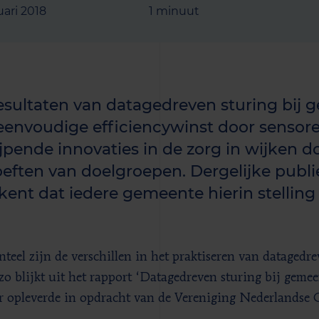
uari 2018
1 minuut
esultaten van datagedreven sturing bij 
eenvoudige efficiencywinst door sensoren
ijpende innovaties in de zorg in wijken do
eften van doelgroepen. Dergelijke pub
kent dat iedere gemeente hierin stellin
eel zijn de verschillen in het praktiseren van datagedre
 zo blijkt uit het rapport ‘Datagedreven sturing bij geme
ar opleverde in opdracht van de Vereniging Nederlands