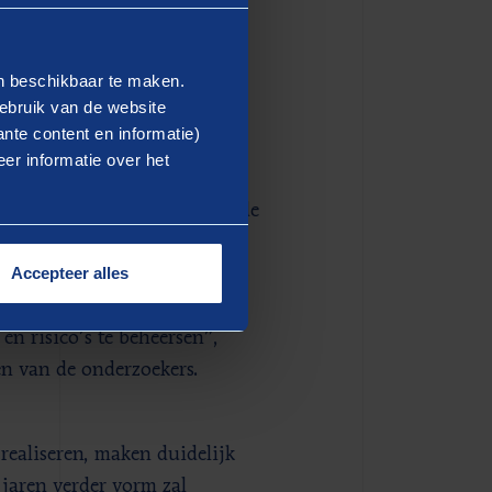
 met wetenschappers,
rtiermakers van
en beschikbaar te maken.
literatuurstudie uitgevoerd.
ebruik van de website
nte content en informatie)
er informatie over het
en agenda
uring sprake is van de bekende
p verschillende manieren aan
Accepteer alles
t bruggen slaat tussen
doel is de praktijk van
én risico’s te beheersen”,
en van de onderzoekers.
realiseren, maken duidelijk
 jaren verder vorm zal