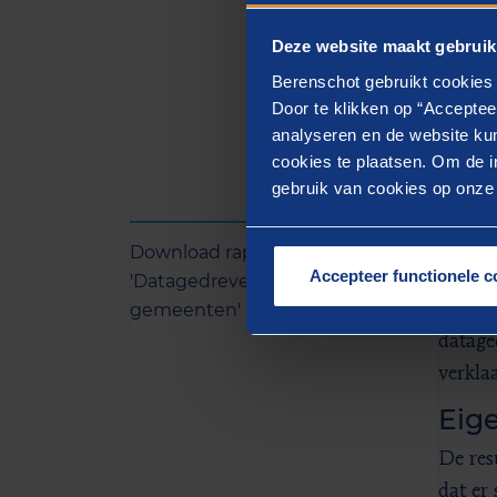
gecorr
Deze website maakt gebruik
instel
Berenschot gebruikt cookies 
versch
Door te klikken op “Acceptee
analyseren en de website kun
cookies te plaatsen. Om de in
Toe
gebruik van cookies op onze w
Ons
o
catego
Download rapport
Accepteer functionele c
datast
'Datagedreven sturing
gemeenten'
versch
datage
verkla
Eig
De res
dat er