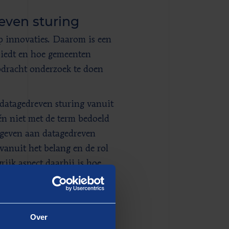
even sturing
 innovaties. Daarom is een
biedt en hoe gemeenten
pdracht onderzoek te doen
datagedreven sturing vanuit
n niet met de term bedoeld
geven aan datagedreven
vanuit het belang en de rol
ijk aspect daarbij is hoe
en wens voor een
e zorgen dat datagedreven
Over
ane kennis getoetst,