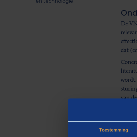
en technologie
Ond
De VNG
releva
effect
dat (e
Concre
litera
wordt.
sturin
van de
hoog d
proces
sturen
Toestemming
Uitgaa