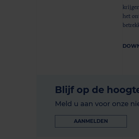
krijge
het on
betrekk
DOWN
Blijf op de hoogt
Meld u aan voor onze ni
AANMELDEN