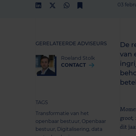
03 febr
GERELATEERDE ADVISEURS
De r
van 
Roeland Stolk
ingr
CONTACT
beho
bete
TAGS
Moment
Transformatie van het
groot,
openbaar bestuur,
Openbaar
dit ja
bestuur,
Digitalisering, data