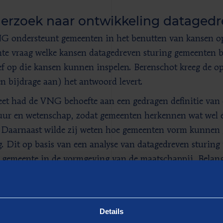
erzoek naar ontwikkeling datagedr
 ondersteunt gemeenten in het benutten van kansen op
nte vraag welke kansen datagedreven sturing gemeenten 
ief op die kansen kunnen inspelen. Berenschot kreeg de o
en bijdrage aan) het antwoord levert.
et had de VNG behoefte aan een gedragen definitie van 
tuur en wetenschap, zodat gemeenten herkennen wat wel é
 Daarnaast wilde zij weten hoe gemeenten vorm kunnen 
g. Dit op basis van een analyse van datagedreven sturing 
 gemeente in de vormgeving van de maatschappij. Belangr
atagedreven sturing op de agenda staat. Tot slot lag er e
voorstel hoe te komen tot daadwerkelijke resultaten en t
 bijdraagt aan publieke waarde.
Details
nde van de ambitie van de VNG, hebben wij eerder opged