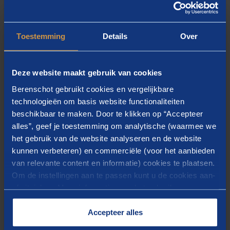
werkdruk”. Dit rapport en de hand-outs van het
webinar zijn op deze pagina te downloaden.
Toestemming
Details
Over
Deze website maakt gebruik van cookies
Berenschot gebruikt cookies en vergelijkbare
Interessante downloads en
technologieën om basis website functionaliteiten
links
beschikbaar te maken. Door te klikken op “Accepteer
alles”, geef je toestemming om analytische (waarmee we
het gebruik van de website analyseren en de website
DOWNLOAD PRESENTATIE TEKKIEWORDENWEEK
kunnen verbeteren) en commerciële (voor het aanbieden
van relevante content en informatie) cookies te plaatsen.
Om de instellingen aan te passen kunt u de cookies aan-
DOWNLOAD SALARY SURVEY 2020
of uitvinken. Meer informatie over het gebruik van
cookies op onze website treft u in onze
“
Cookieverklaring
”.
Accepteer alles