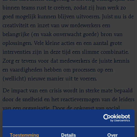
binnen teams rust te creëren, zodat zij hun werk zo
goed mogelijk kunnen blijven uitvoeren. Juist nu is de
creativiteit en inzet van uw medewerkers een
belangrijke (en vaak onverwacht goede) bron van
oplossingen. Vele kleine acties en een aantal grote
interventies zijn in deze tijd een slimme combinatie.
Zorg er tevens voor dat medewerkers de juiste kennis
en vaardigheden hebben om processen op een
(wellicht) nieuwe manier uit te voeren.
De impact van een crisis wordt in sterke mate bepaald
door de snelheid en het reactievermogen van de leiders
van een organisatie. Door de opkomst van social
media ligt hun handelwijze in crisissituaties steeds
meer onder een vergrootglas.
Toestemming
Details
Over