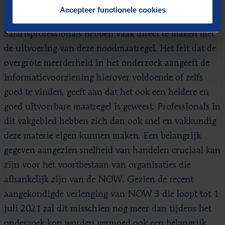
NOW is door de overheid snel ingevoerd om de
Accepteer functionele cookies
gevolgen van de coronacrisis te beperken.
Salarisprofessionals hebben vaak direct te maken met
de uitvoering van deze noodmaatregel. Het feit dat de
overgrote meerderheid in het onderzoek aangeeft de
informatievoorziening hierover voldoende of zelfs
goed te vinden, geeft aan dat het ook een heldere en
goed uitvoerbare maatregel is geweest. Professionals in
dit vakgebied hebben zich dan ook snel en vakkundig
deze materie eigen kunnen maken. Een belangrijk
gegeven aangezien snelheid van handelen cruciaal kan
zijn voor het voortbestaan van organisaties die
afhankelijk zijn van de NOW. Gezien de recent
aangekondigde verlenging van NOW 3 die loopt tot 1
juli 2021 zal dit misschien nog meer dan tijdens het
onderzoek kon worden vermoed ook een belangrijk