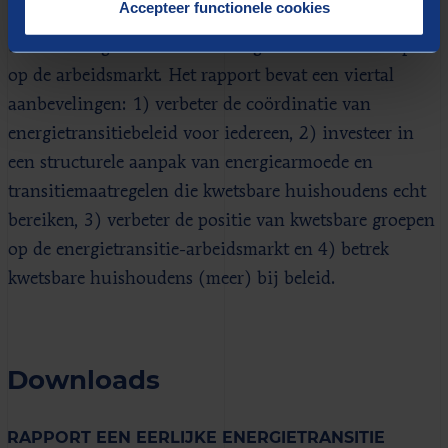
Accepteer functionele cookies
capaciteit voor de energietransitie beperkt door
belemmeringen in de uitvoering van beleid en krapte
op de arbeidsmarkt. Het rapport bevat een viertal
aanbevelingen: 1) verbeter de coördinatie van
energietransitiebeleid voor iedereen, 2) investeer in
een structurele aanpak van energiearmoede en
transitiemaatregelen die kwetsbare huishoudens echt
bereiken, 3) verbeter de positie van kwetsbare groepen
op de energietransitie-arbeidsmarkt en 4) betrek
kwetsbare huishoudens (meer) bij beleid.
Downloads
RAPPORT EEN EERLIJKE ENERGIETRANSITIE