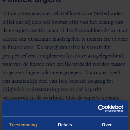
Uit de interviews met relatief kwetsbare Nederlanders
blijkt dat zij zich wel bewust zijn van het belang van
de energietransitie, maar zichzelf onvoldoende in staat
achten om duurzame maatregelen te nemen en/of deze
te financieren. De energietransitie is vanuit dit
perspectief een complexe en kostbare aangelegenheid,
waarvan de kosten niet eerlijk verdeeld worden tussen
hogere en lagere inkomensgroepen. Daarnaast heeft
een aanzienlijk deel van hen beperkt toegang tot
(digitale) ondersteuning van en/of beperkt
vertrouwen in de overheid. Ook de experts noemen
het tegengaan en voorkomen van energiearmoede een
politiek urgent vraagstuk. De huidige stijging van
prijzen voor de verwarming thuis en benzine aan de
Toestemming
Details
Over