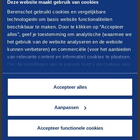
Deze website maakt gebruik van cookies
Ministerie van Economische Zaken en Klimaat en het
Berenschot gebruikt cookies en vergelijkbare
Ministerie van Binnenlandse Zaken en
technologieën om basis website functionaliteiten
Koninkrijksrelaties. Dit stelt het consortium in staat
beschikbaar te maken. Door te klikken op “Accepteer
(nieuwe) gestandaardiseerde plug&play BIPV(T)-
alles”, geef je toestemming om analytische (waarmee we
modules te ontwikkelen met bijbehorende
het gebruik van de website analyseren en de website
kunnen verbeteren) en commerciële (voor het aanbieden
productieprocessen. Hierdoor kan de BIPVT-keten
van relevante content en informatie) cookies te plaatsen.
opschalen en industrialiseren. Berenschot neemt de rol
Om de instellingen aan te passen kunt u de cookies aan-
van project- en programmamanager op zich. Het
of uitvinken. Meer informatie over het gebruik van
project loopt tot eind 2024. Projectgerelateerde
cookies op onze website treft u in onze
ontwikkelingen zijn te volgen via
BIPV Nederland
.
“
Cookieverklaring
”.
Accepteer alles
Meer informatie over het project is te vinden in
Solar
M
agazine
.
Aanpassen
Accepteer functionele cookies