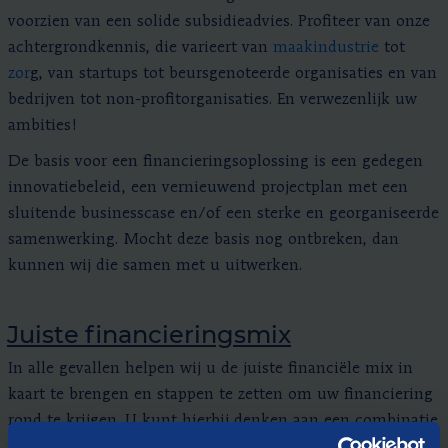
voorzien van een solide subsidieadvies. Profiteer van onze
achtergrondkennis, die varieert van
maakindustrie
tot
zor
g, van startups tot beursgenoteerde organisaties en van
bedrijven tot non-profitorganisaties. En verwezenlijk uw
ambities!
De basis voor een financieringsoplossing is een gedegen
innovatiebeleid, een vernieuwend projectplan met een
sluitende businesscase en/of een sterke en georganiseerde
samenwerking. Mocht deze basis nog ontbreken, dan
kunnen wij die samen met u uitwerken.
Juiste financieringsmix
In alle gevallen helpen wij u de juiste financiële mix in
kaart te brengen en stappen te zetten om uw financiering
rond te krijgen. U kunt hierbij denken aan een combinatie
van subsidieadvies, fiscale regelingen en kredieten (via