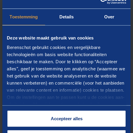
overheden of ontwikkelingsmaatschappijen).
Toestemming
Details
Over
Daarbij kunnen wij u op zowel nationaal, regionaal als
Europees niveau ondersteunen.
Deze website maakt gebruik van cookies
Berenschot gebruikt cookies en vergelijkbare
technologieën om basis website functionaliteiten
beschikbaar te maken. Door te klikken op “Accepteer
alles”, geef je toestemming om analytische (waarmee we
het gebruik van de website analyseren en de website
WIE DAT DOEN
kunnen verbeteren) en commerciële (voor het aanbieden
Neem contact op met onze
van relevante content en informatie) cookies te plaatsen.
adviseurs
Om de instellingen aan te passen kunt u de cookies aan-
of uitvinken. Meer informatie over het gebruik van
cookies op onze website treft u in onze
“
Cookieverklaring
”.
Accepteer alles