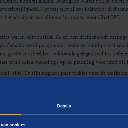
fficiënter kunnen maken. Belangrijk waren ook de delen ov
ormatieveiligheid. Het was niet alleen luisteren; deelnem
et het schrijven van slimme 'prompts' voor ChatGPT.
cties waren enthousiast. Zo zei een deelnemende manager
gd. Gebalanceerd programma, leuke en kundige mensen d
den, goede voorbeelden, voldoende gelegenheid tot oefene
taan er nu extra workshops op de planning voor eind dit j
 erbij zijn? Er zijn nog een paar plekjes voor de worksho
 in
en ontdek hoe AI de zorgsector kan transformeren!
rganisaties die liever een workshop op maat hebben, bie
any sessies
aan. Deze zijn specifiek gericht op de behoef
Details
n steeds up-to-date met de laatste ontwikkelingen.
 van cookies