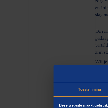
zorg e
en inf
slag m
De rea
geslaa
vertel
zijn s
Wil je
je snel
Voor o
incomp
Toestemming
blijve
Deze website maakt gebruik