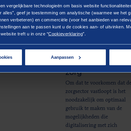
en vergelijkbare technologieën om basis website functionaliteit
r alles”, geef je toestemming om analytische (waarmee we het g
nen verbeteren) en commerciële (voor het aanbieden van releva
stellingen aan te passen kunt u de cookies aan- of uitvinken. Me
LATEERD
ebsite treft u in onze “
Cookieverklaring
”.
er weten?
Dienst
ookies
Aanpassen
Digitalisering in 
zorg
Om dat te voorkomen dat d
zorgsector vastloopt is het
noodzakelijk om optimaal
gebruik te maken van de
mogelijkheden die
digitalisering met zich