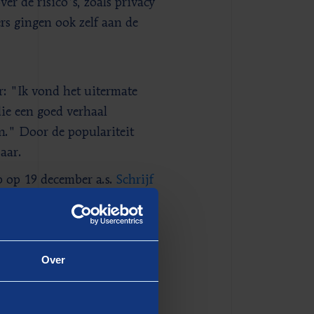
er de risico's, zoals privacy
ers gingen ook zelf aan de
: "Ik vond het uitermate
ie een goed verhaal
n." Door de populariteit
aar.
p op 19 december a.s.
Schrijf
dt Berenschot ook
ten van de organisatie en
Over