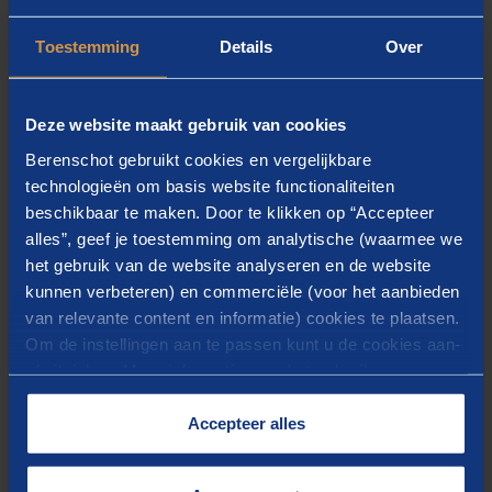
moet het daarnaast ook beter mogelijk maken om de
Toestemming
Details
Over
vangnetfunctie als een van de
arbeidsmarktfunctionaliteiten in te vullen.”
Deze website maakt gebruik van cookies
Overige mutaties
Berenschot gebruikt cookies en vergelijkbare
technologieën om basis website functionaliteiten
Voorts zijn in de meicirculaire de volgende belangrijke
beschikbaar te maken. Door te klikken op “Accepteer
mutaties doorgevoerd:
alles”, geef je toestemming om analytische (waarmee we
het gebruik van de website analyseren en de website
Voor de Wsw wordt een loon- en prijsbijstelling
kunnen verbeteren) en commerciële (voor het aanbieden
uitgekeerd van 5,3%.
van relevante content en informatie) cookies te plaatsen.
Het gemeentelijk budget wordt beïnvloed door
Om de instellingen aan te passen kunt u de cookies aan-
of uitvinken. Meer informatie over het gebruik van
herverdeeleffecten, omdat de aantallen zich per
cookies op onze website treft u in onze
gemeente verschillend ontwikkelen.
“
Cookieverklaring
”.
Accepteer alles
Voor beschut werk is de loon- en prijsbijstelling
4,8%.