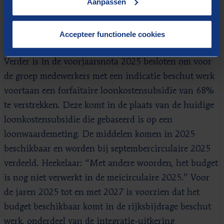
Aanpassen
Forfaitaire loonkostensubsidie
beschut werk
Accepteer functionele cookies
Verder is in de voorjaarsnota 2025 besloten om voor
de groep medewerkers met een indicatie beschut werk
voortaan een forfaitaire loonkostensubsidie van 68%
te verstrekken. Deze komt in de plaats van de huidige
loonkostensubsidie die gebaseerd is op een
loonwaardemeting. De middelen komen in 2025
beschikbaar en worden bij septembercirculaire 2025
verdeeld. Heekelaar: “Met andere woorden, het budget
is nog niet verwerkt in de meicirculaire 2025.” Voor
de jaren 2025 tot en met 2027 is voorzien dat het
budget beschikbaar komt in de rijksbijdrage beschut
werk, onderdeel van de integratie-uitkering