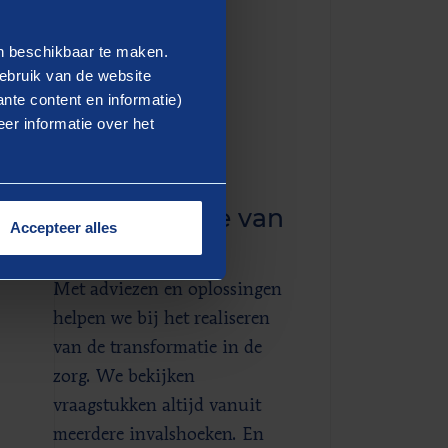
en beschikbaar te maken.
ebruik van de website
nte content en informatie)
er informatie over het
Thema
k
Transformatie van
Accepteer alles
zorg
Met adviezen en oplossingen
helpen we bij het realiseren
van de transformatie in de
zorg. We bekijken
vraagstukken altijd vanuit
meerdere invalshoeken. En