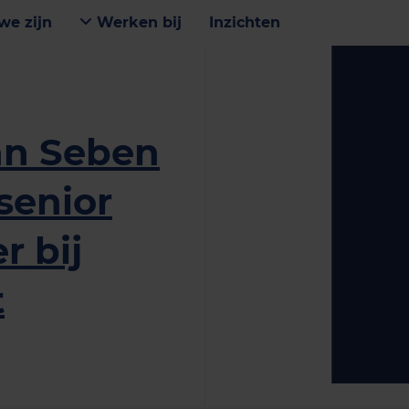
we zijn
Werken bij
Inzichten
an Seben
 senior
r bij
t