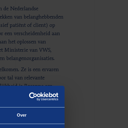
an de Nederlandse
trekken van belanghebbenden
ief patiënt of client) op
oor een verscheidenheid aan
aan het oplossen van
et Ministerie van VWS,
en belangenorganisaties.
lkomen. Ze is een ervaren
or tal van relevante
lijkheid is Rosanne een
raktijk in de zorg,”, aldus
tschappelijke
Over