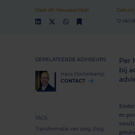
Deel dit nieuwsartikel
Datum
12 okto
GERELATEERDE ADVISEURS
Per 
bij 
Hans Oosterkamp
advi
CONTACT
Eerder
en pro
TAGS
versch
Transformatie van zorg,
Zorg
gelede