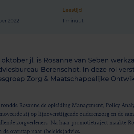
Leestijd
ber 2022
1 minuut
1 oktober jl. is Rosanne van Seben werk
adviesbureau Berenschot. In deze rol verst
esgroep Zorg & Maatschappelijke Ontwik
 rondde Rosanne de opleiding Management, Policy Analy
moveerde zij op lijnoverstijgende ouderenzorg en de sa
illende zorgverleners. Na haar promotietraject maakte Ro
n de overstap naar (beleids)advies.