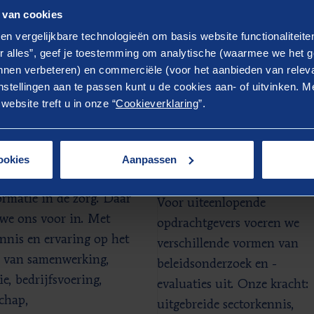
 van cookies
en vergelijkbare technologieën om basis website functionaliteit
r alles”, geef je toestemming om analytische (waarmee we het g
LATEERD
nen verbeteren) en commerciële (voor het aanbieden van releva
er weten?
stellingen aan te passen kunt u de cookies aan- of uitvinken. Me
ebsite treft u in onze “
Cookieverklaring
”.
eld
Dienst
g
Beleidsonderzoe
ookies
Aanpassen
en -evaluatie
aliseren van de
ormatie in de zorg. Daar
Voor uiteenlopende
 we ons voor in. Met
opdrachtgevers voeren we
ennis en ervaring op het
verschillende vormen van
n van samenwerking,
beleidsonderzoek en -
ie, bedrijfsvoering,
evaluaties uit. Onze kracht:
schap,
uitgebreide sectorkennis,