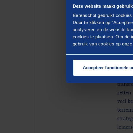
Deze website maakt gebruik
Berenschot gebruikt cookies 
Door te klikken op “Acceptee
GERE
analyseren en de website kun
Me
cookies te plaatsen. Om de in
gebruik van cookies op onze w
Werkv
Zor
Accepteer functionele c
Het re
transf
zetten
veel k
terrei
strateg
leider