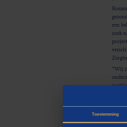
Rosann
gezond
een be
zoek n
projec
versch
Zorgin
“Wij z
onderz
partij
uitste
Hans O
Ontwik
Toestemming