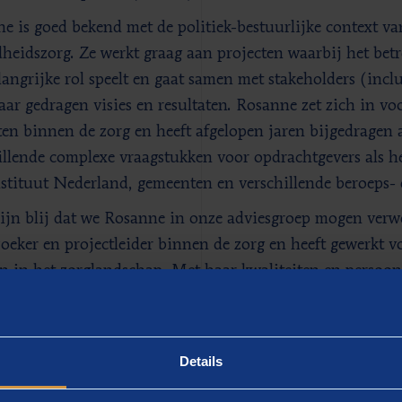
e is goed bekend met de politiek-bestuurlijke context v
heidszorg. Ze werkt graag aan projecten waarbij het be
langrijke rol speelt en gaat samen met stakeholders (inclus
aar gedragen visies en resultaten. Rosanne zet zich in v
ten binnen de zorg en heeft afgelopen jaren bijgedragen 
illende complexe vraagstukken voor opdrachtgevers als h
stituut Nederland, gemeenten en verschillende beroeps- 
ijn blij dat we Rosanne in onze adviesgroep mogen verwe
oeker en projectleider binnen de zorg en heeft gewerkt vo
en in het zorglandschap. Met haar kwaliteiten en persoon
kende aanvulling op onze groeiende advies- en onderzoeksp
osterkamp, teamlead binnen de adviesgroep Zorg & Maa
keling.
Details