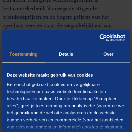
Een ander belangrijk verkiezingsthema is
bestaanszekerheid. Vanwege de stijgende
brandstofprijzen en de hogere prijzen van het
openbaar vervoer staat de toegankelijkheid van
mobiliteit onder druk. Hierdoor kunnen mensen
minder makkelijk naar hun werk en zijn zij beperkt in
hun keuzes.
Toestemming
Details
Over
Om snel inzichtelijk te maken waar welke partij voor
staat, hebben wij de standpunten van de grootste
Deze website maakt gebruik van cookies
partijen in de peilingen (meer dan 3 zetels) naast
Berenschot gebruikt cookies en vergelijkbare
elkaar gezet. Klik op het eerste tabblad op partijen en
technologieën om basis website functionaliteiten
thema’s. Vervolgens staat op het tweede tabblad per
beschikbaar te maken. Door te klikken op “Accepteer
alles”, geef je toestemming om analytische (waarmee we
partij een samenvatting van hun visie op mobiliteit.
het gebruik van de website analyseren en de website
Ontdek hoe partijen zich opstellen ten aanzien van dit
kunnen verbeteren) en commerciële (voor het aanbieden
cruciale vraagstuk!
van relevante content en informatie) cookies te plaatsen.