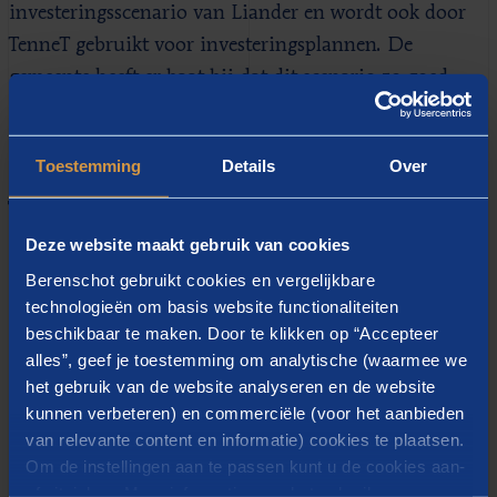
investeringsscenario van Liander en wordt ook door
TenneT gebruikt voor investeringsplannen. De
gemeente heeft er baat bij dat dit scenario zo goed
mogelijk aansluit bij haar verwachtingen en
ambities.”
Toestemming
Details
Over
Twee redenen
Deze website maakt gebruik van cookies
Dat geplande investeringen van Liander en TenneT
Berenschot gebruikt cookies en vergelijkbare
nog niet genoeg zijn om de capaciteitsproblemen in
technologieën om basis website functionaliteiten
het stroomnet tot 2030 op te lossen, heeft twee
beschikbaar te maken. Door te klikken op “Accepteer
alles”, geef je toestemming om analytische (waarmee we
redenen. “Allereerst heeft de gemeente Leeuwarden
het gebruik van de website analyseren en de website
hogere ambities op het gebied van verduurzaming dan
kunnen verbeteren) en commerciële (voor het aanbieden
Liander in zijn prognose heeft voorzien”, zegt Schure.
van relevante content en informatie) cookies te plaatsen.
“Bovendien stappen bedrijven sneller dan voorzien
Om de instellingen aan te passen kunt u de cookies aan-
van het aardgas af. Dat vergroot de druk op de
of uitvinken. Meer informatie over het gebruik van