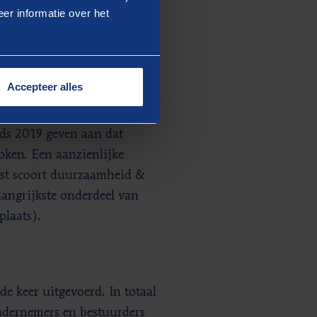
hema’s hebben zich
er informatie over het
nge tijd werden
’. Goed om iets aan te doen
verklaart Bas Trommelen,
Accepteer alles
n tegenwoordig steeds meer
eiden van de concurrentie.”
nds 2019 geven aan dat
ken. Een aanzienlijke
ast scoort duurzaamheid &
langrijkste onderdeel van
laats).
de keer uitgevoerd. In totaal
ndernemers en bestuurders