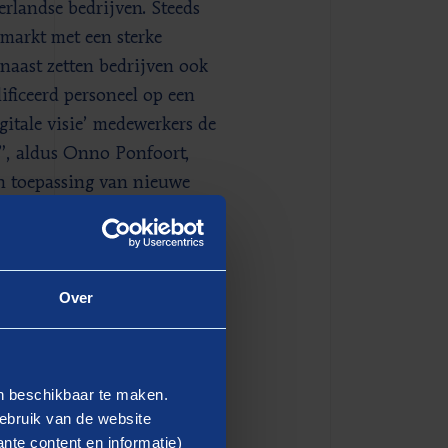
rlandse bedrijven. Steeds
markt met een sterke
naast zetten bedrijven ook
ificeerd personeel op een
gitale visie’ medewerkers de
”, aldus Onno Ponfoort,
en toepassing van nieuwe
de toekomst is er meer
worden zogenoemde ’21st-
heid om aandacht te besteden
Over
toegevoegde waarde
en beschikbaar te maken.
ebruik van de website
MVO) zijn sterk in opmars
nte content en informatie)