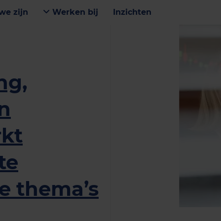
we zijn
Werken bij
Inzichten
ng,
en
kt
te
he thema’s