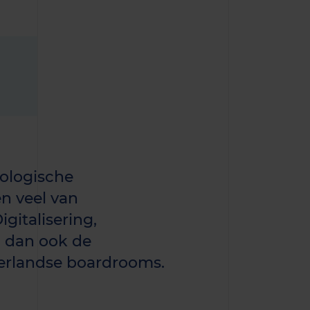
nologische
n veel van
gitalisering,
9 dan ook de
derlandse boardrooms.