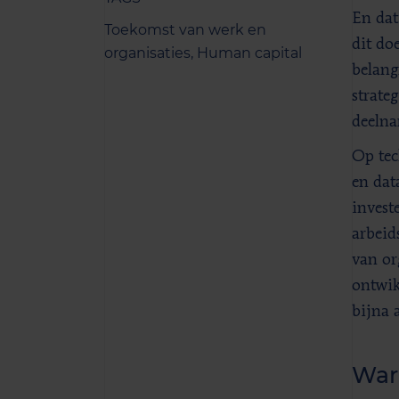
En dat
Toekomst van werk en
dit do
organisaties,
Human capital
belang
strate
deelna
Op tec
en dat
investe
arbeid
van or
ontwik
bijna a
War 