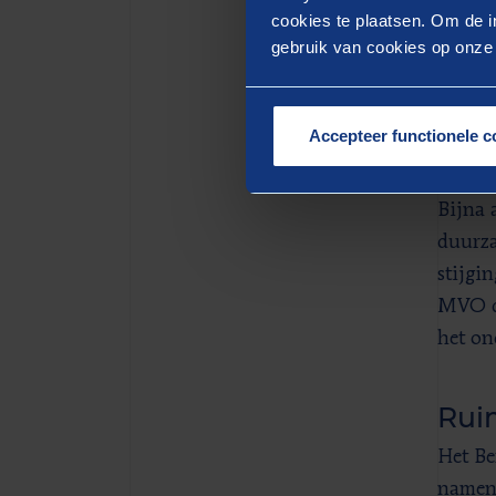
op de 
cookies te plaatsen. Om de in
gebruik van cookies op onze w
ontwik
duurza
voor d
Accepteer functionele c
voorma
bedrij
Bijna 
duurza
stijgi
MVO di
het on
Ruim
Het Be
namen 