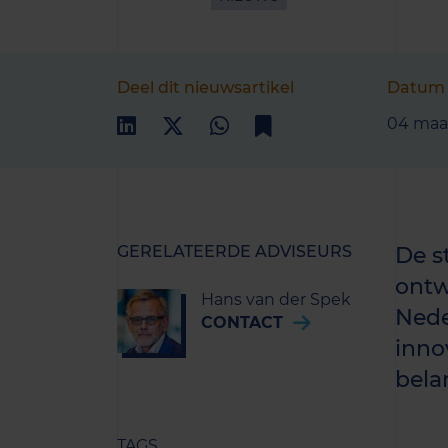
Deel dit nieuwsartikel
Datum
04 maa
GERELATEERDE ADVISEURS
De s
ontw
Hans van der Spek
Nede
CONTACT
inno
bela
TAGS