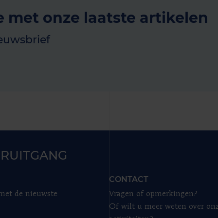
e met onze laatste artikelen
euwsbrief
RUITGANG
CONTACT
 met de nieuwste
Vragen of opmerkingen?
Of wilt u meer weten over on