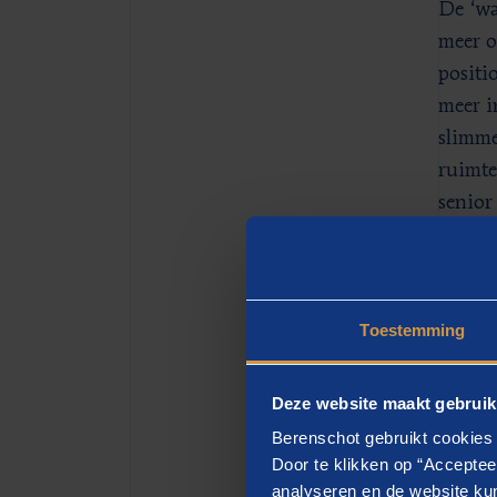
De ‘wa
meer o
positi
meer i
slimme
ruimte
senior
techno
behoef
centur
Toestemming
aan co
opleve
Deze website maakt gebruik
Ste
Berenschot gebruikt cookies 
Door te klikken op “Acceptee
Duurza
analyseren en de website kun