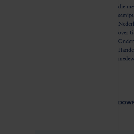
die me
semipu
Nederl
over t
Onderw
Handel
medewe
DOWN