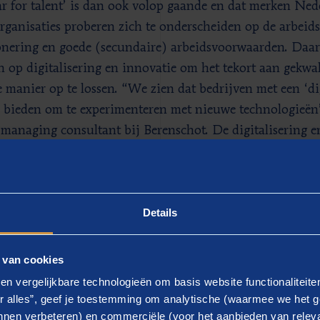
r for talent’ is dan ook volop gaande en dat merken Nede
rganisaties proberen zich te onderscheiden op de arbeids
onering en goede (secundaire) arbeidsvoorwaarden. Daar
n op digitalisering en innovatie om het tekort aan gekwal
 manier op te lossen. “We zien dat bedrijven met een ‘di
 bieden om te experimenteren met nieuwe technologieën
 managing consultant bij Berenschot. De digitalisering 
logieën zorgen ook voor een transformatie van werk. “In 
te aan hoger en technologisch opgeleid personeel. Ook 
y skills’ belangrijker. Medewerkers krijgen meer gelegen
Details
mplexe, creatieve en klantgerichte activiteiten die meer 
ren.”
 van cookies
rke stijger: duurzaamheid en MVO
en vergelijkbare technologieën om basis website functionaliteit
r alles”, geef je toestemming om analytische (waarmee we het g
amheid en maatschappelijk verantwoord ondernemen (
nen verbeteren) en commerciële (voor het aanbieden van releva