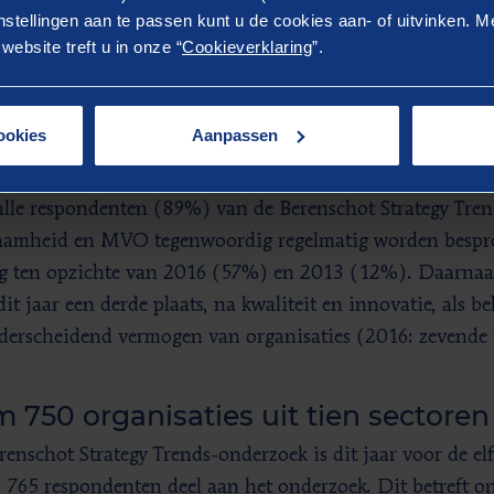
strategische agenda van ondernemend Nederland. Deze t
stellingen aan te passen kunt u de cookies aan- of uitvinken. Me
ebsite treft u in onze “
Cookieverklaring
”.
keld tot onderwerpen met een handelingsperspectief. “La
amheid en MVO door organisaties gezien als een ‘moetje
e buitenwacht, maar niet iets van strategische waarde”, 
ookies
Aanpassen
lig Berenschot-adviseur. “Dit is echt veranderd, wij zie
ven die zich juist op duurzaamheid proberen te ondersch
alle respondenten (89%) van de Berenschot Strategy Tre
amheid en MVO tegenwoordig regelmatig worden bespro
ng ten opzichte van 2016 (57%) en 2013 (12%). Daarna
t jaar een derde plaats, na kwaliteit en innovatie, als be
derscheidend vermogen van organisaties (2016: zevende p
 750 organisaties uit tien sectoren
renschot Strategy Trends-onderzoek is dit jaar voor de elf
765 respondenten deel aan het onderzoek. Dit betreft o