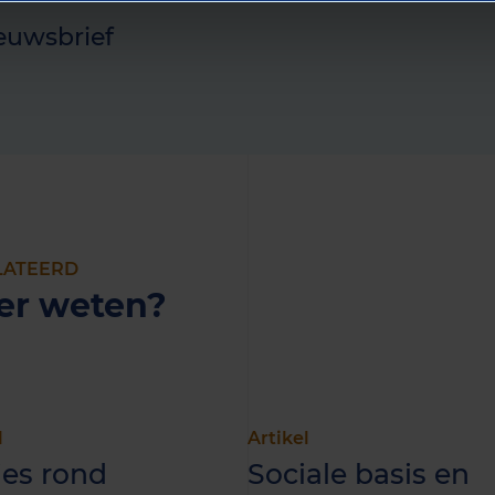
euwsbrief
LATEERD
er weten?
l
Artikel
ies rond
Sociale basis en