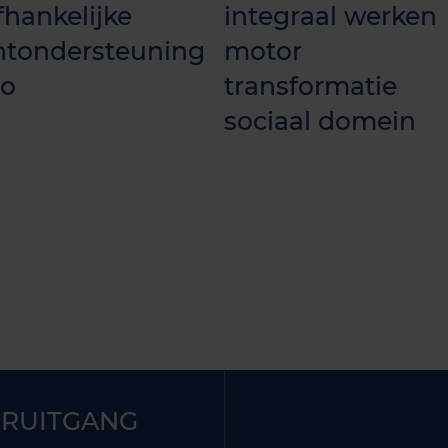
hankelijke
integraal werken
ëntondersteuning
motor
o
transformatie
sociaal domein
RUITGANG