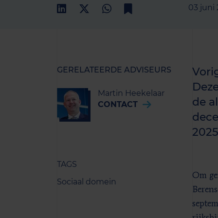
03 juni
GERELATEERDE ADVISEURS
Vori
Deze
Martin Heekelaar
de a
CONTACT
dece
2025
TAGS
Om gem
Sociaal domein
Berens
septem