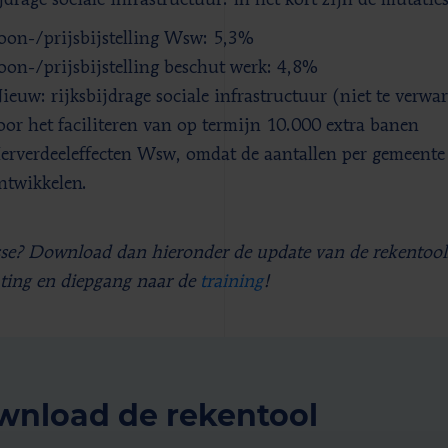
jdrage sociale infrastructuur. In het kort zijn de mutaties
oon-/prijsbijstelling Wsw: 5,3%
oon-/prijsbijstelling beschut werk: 4,8%
ieuw: rijksbijdrage sociale infrastructuur (niet te verw
oor het faciliteren van op termijn 10.000 extra banen
erverdeeleffecten Wsw, omdat de aantallen per gemeente 
ntwikkelen.
sse? Download dan hieronder de update van de rekentoo
hting en diepgang naar de
training
!
nload de rekentool