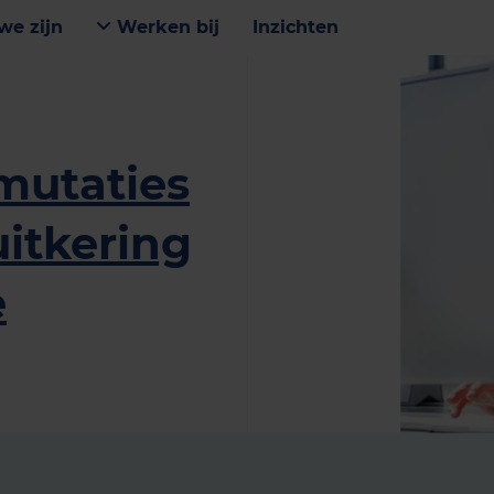
we zijn
Werken bij
Inzichten
mutaties
uitkering
e