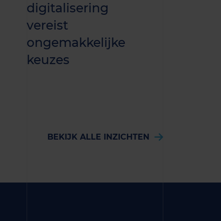
digitalisering
aansluiti
vereist
haalbaar
ongemakkelijke
beperkte
keuzes
attribute
BEKIJK ALLE INZICHTEN