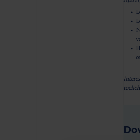
rijksbi
L
L
N
v
H
o
Intere
toelic
Dow