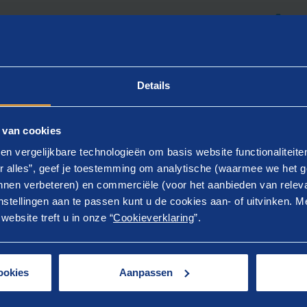
SCHOT REKENTOOL IU-PARTICIPATIE (XLSX)
Details
 van cookies
racht van Cedris en Divosa werken we momenteel ook aan
en vergelijkbare technologieën om basis website functionaliteit
ool die alle budgetten voor de Participatiewet in beeld b
r alles”, geef je toestemming om analytische (waarmee we het g
kort beschikbaar.
nen verbeteren) en commerciële (voor het aanbieden van releva
stellingen aan te passen kunt u de cookies aan- of uitvinken. Me
ebsite treft u in onze “
Cookieverklaring
”.
ookies
Aanpassen
e van onze laatste inzichten