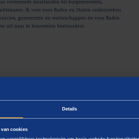
aar vermeende misstanden bij burgemeesters,
mbtenaren. Ik voer voor Raden en Staten onderzoeken
rovincies, gemeenten en waterschappen en voor Raden
sen uit naar te benoemen bestuurders.
Details
 van cookies
en vergelijkbare technologieën om basis website functionaliteit