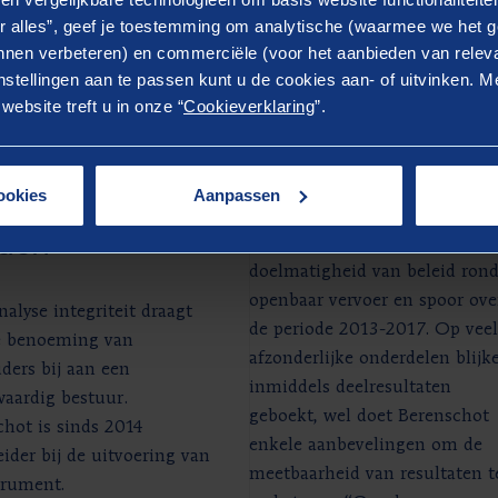
Case
r alles”, geef je toestemming om analytische (waarmee we het g
coanalyse
Spoorbeleid op d
nen verbeteren) en commerciële (voor het aanbieden van releva
stellingen aan te passen kunt u de cookies aan- of uitvinken. Me
griteit voor
rails
ebsite treft u in onze “
Cookieverklaring
”.
didaat-
In opdracht van het ministeri
houders in
van Infrastructuur & Watersta
ookies
Aanpassen
trouwde
onderzocht Berenschot de
den
doeltreffendheid en
doelmatigheid van beleid ron
openbaar vervoer en spoor ove
nalyse integriteit draagt
de periode 2013-2017. Op veel
e benoeming van
afzonderlijke onderdelen blijk
ders bij aan een
inmiddels deelresultaten
aardig bestuur.
geboekt, wel doet Berenschot
hot is sinds 2014
enkele aanbevelingen om de
ider bij de uitvoering van
meetbaarheid van resultaten t
trument.