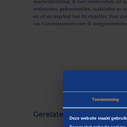
waarheidsvinding. Ik voer onderzoeken uit n
wethouders, gedeputeerden, raadsleden en a
en uit en begeleid hen bij enquêtes. Voor p
van Commissarissen voer ik integriteitstoet
Toestemming
Gerelateerde inzichten
Deze website maakt gebruik
Berenschot gebruikt cookies 