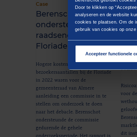
Case
Blog
Door te klikken op “Acceptee
Berenschot
Risi
analyseren en de website kun
cookies te plaatsen. Om de in
ondersteunde
Inte
gebruik van cookies op onze w
raadsenquête
kan
Floriade
wet
Accepteer functionele c
ver
Hogere kosten en tegenvallende
han
bezoekersaantallen bij de Floriade
in 2022 waren voor de
Risicoa
gemeenteraad van Almere
voor d
aanleiding een commissie in te
wethou
stellen om onderzoek te doen
geloofw
naar het debacle. Berenschot
Berensc
ondersteunde de commissie
marktle
gedurende de gehele
dit ins
onderzoeksperiode. Het rapport is