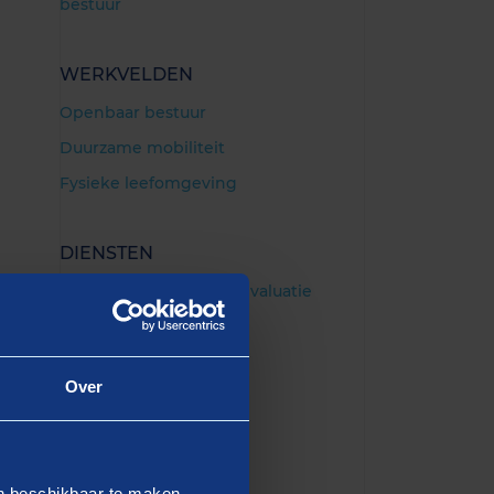
bestuur
WERKVELDEN
Openbaar bestuur
Duurzame mobiliteit
Fysieke leefomgeving
DIENSTEN
Beleidsonderzoek en -evaluatie
Integriteit
Over
en beschikbaar te maken.