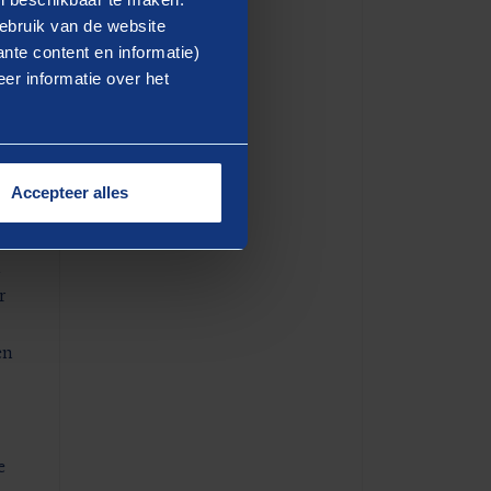
ebruik van de website
e
nte content en informatie)
er informatie over het
e
at
Accepteer alles
d
r
en
e