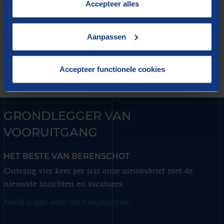
“
Cookieverklaring
”.
Accepteer alles
focus op data en analyse. Zo wordt data makkelijker
bereikbaar en inzichtelijk en ondersteunt de digitale
component de samenwerking binnen een
Aanpassen
organisatie.
Accepteer functionele cookies
GRONDLEGGER VAN
VOORUITGANG
HET BESTE VAN BERENSCHOT
Ontvang vier keer per jaar onze nieuwsbrief met de
nieuwste inzichten en vacatures.
Meld u aan voor de nieuwsbrief.