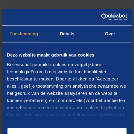
THEMA'S
DIENSTEN
Digitalisering
Datascience
Toestemming
Details
Over
WERKVELDEN
Publieke digitale
Deze website maakt gebruik van cookies
dienstverlening
Berenschot gebruikt cookies en vergelijkbare
technologieën om basis website functionaliteiten
beschikbaar te maken. Door te klikken op “Accepteer
alles”, geef je toestemming om analytische (waarmee we
Over Stan
het gebruik van de website analyseren en de website
kunnen verbeteren) en commerciële (voor het aanbieden
van relevante content en informatie) cookies te plaatsen.
Met behulp van specialistische kennis op het gebied
Om de instellingen aan te passen kunt u de cookies aan-
van econometrie en IT combineer ik het beste van
of uitvinken. Meer informatie over het gebruik van
twee werelden om gerichte en duurzame oplossingen
cookies op onze website treft u in onze
te bouwen voor terugkerende problemen met een