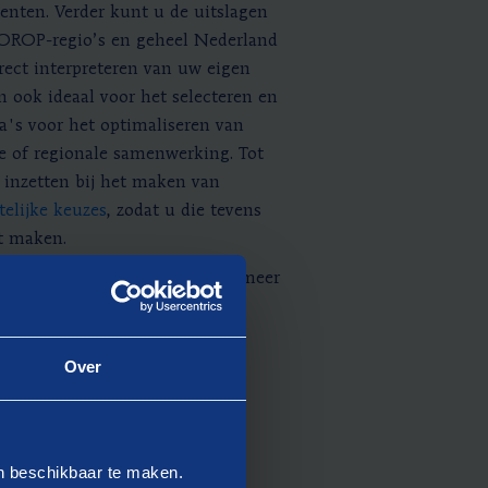
enten. Verder kunt u de uitslagen
COROP-regio’s en geheel Nederland
rect interpreteren van uw eigen
n ook ideaal voor het selecteren en
's voor het optimaliseren van
e of regionale samenwerking. Tot
 inzetten bij het maken van
telijke keuzes
, zodat u die tevens
nt maken.
ard brede welvaart zijn onder meer
e Welvaart van het CBS, op de
s en op onderzoeken van het
ing naar toepassing van brede
Over
en beschikbaar te maken.