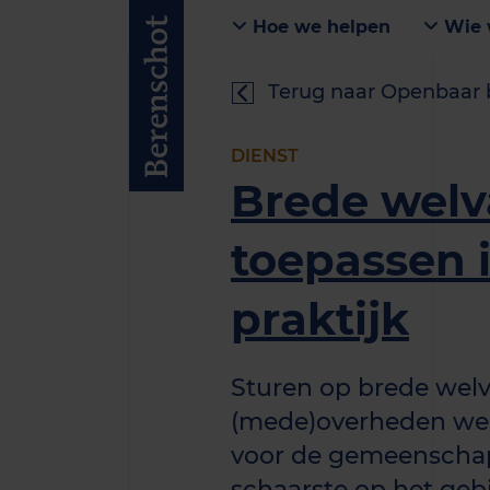
Hoe we helpen
Wie 
Terug naar Openbaar 
DIENST
Brede welv
toepassen 
praktijk
Sturen op brede welv
(mede)overheden we
voor de gemeenschap 
schaarste op het geb