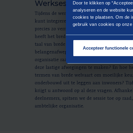
Werksessie brede welvaar
Door te klikken op “Acceptee
analyseren en de website kun
Tijdens de werksessie brede welvaart leert u 
cookies te plaatsen. Om de in
kunt integreren in uw beleids- en uitvoering
gebruik van cookies op onze w
precies zo vernieuwend aan dit begrip en w
heeft het bredewelvaartdenken voor uw orga
taal van brede welvaart handvatten bieden v
Accepteer functionele c
belangenafwegingen? Op welke manier kan 
organisatie raad en college voeden met de j
deze lastige afwegingen te maken? En hoe he
termen van brede welvaart om moeilijke keu
onderbouwd uit te leggen aan inwoners? Tijd
krijgt u antwoord op al deze vragen. Afhanke
deelnemers, spitsen we de sessie toe op raad,
ambtelijke organisatie.