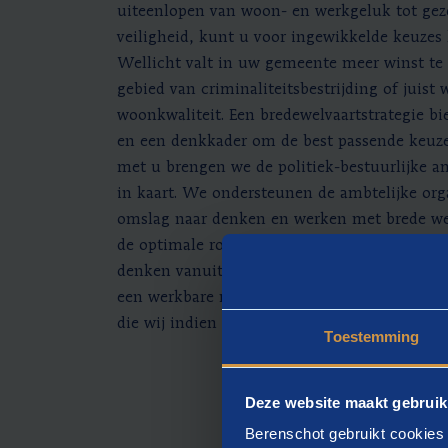
uiteenlopen van woon- en werkgeluk tot ge
veiligheid, kunt u voor ingewikkelde keuzes
Wellicht valt in uw gemeente meer winst te
gebied van criminaliteitsbestrijding of juist 
woonkwaliteit. Een bredewelvaartstrategie b
en een denkkader om de best passende keuz
met u brengen we de politiek-bestuurlijke a
in kaart. We ondersteunen de ambtelijke orga
omslag naar denken en werken met brede wel
de optimale route voor verdere verrijking van
denken vanuit ambtelijk en inwonerperspecti
een werkbare maar vooral ook gedragen brede
die wij indien gewenst ook kunnen helpen 
Toestemming
Deze website maakt gebruik
Berenschot gebruikt cookies 