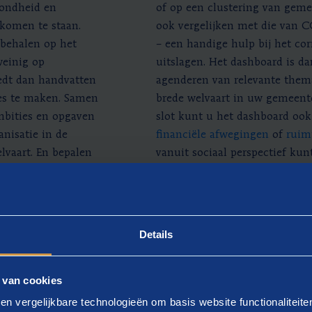
zondheid en
of op een clustering van geme
 komen te staan.
ook vergelijken met die van 
 behalen op het
– een handige hulp bij het cor
weinig op
uitslagen. Het dashboard is da
iedt dan handvatten
agenderen van relevante thema
es te maken. Samen
brede welvaart in uw gemeent
mbities en opgaven
slot kunt u het dashboard ook
nisatie in de
financiële afwegingen
of
ruim
vaart. En bepalen
vanuit sociaal perspectief ku
 het strategisch
De indicatoren van het dashbo
ef. Zo komt u tot
gebaseerd op de Monitor Bred
welvaartstrategie,
Sustainable Development Goal
implementeren.
Planbureau voor de Leefomgev
Details
welvaart in de regio.
 van cookies
en vergelijkbare technologieën om basis website functionaliteit