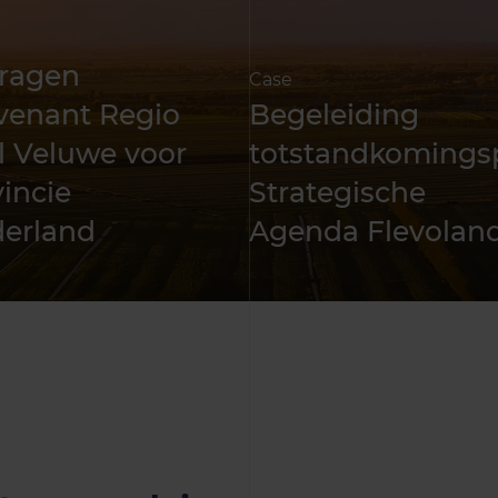
ragen
Case
venant Regio
Begeleiding
l Veluwe voor
totstandkomings
incie
Strategische
derland
Agenda Flevolan