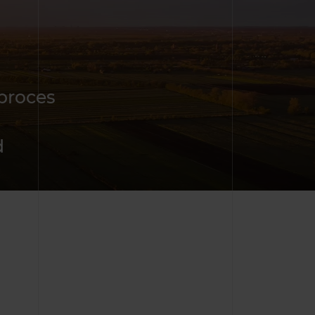
proces
d