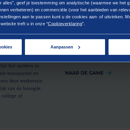
t
Serious game 'Sp
r alles”, geef je toestemming om analytische (waarmee we het g
nen verbeteren) en commerciële (voor het aanbieden van releva
hoe u brede welvaart
Vertaal de principes van brede
stellingen aan te passen kunt u de cookies aan- of uitvinken. Me
skeuzes. Wat is nu
praktijk op een interactieve, 
ebsite treft u in onze “
Cookieverklaring
”.
elke meerwaarde
de serious game ‘Spanning op
nisatie? Hoe kan de
beleidsmakers en bestuurders t
oor een gesprek over
Het faciliteert een scherp ge
ookies
Aanpassen
de ambtelijke
individueel of collectief bela
uiste informatie om
en lange termijn.
lpt het spreken in
NAAR DE GAME
zes transparant en
ens deze werksessie
lijk van de beoogde
 college of