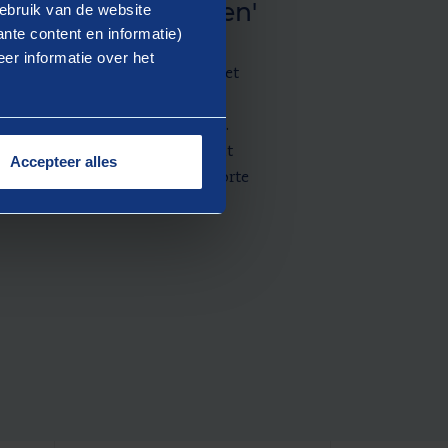
anning op belangen'
ebruik van de website
nte content en informatie)
 welvaart naar de dagelijkse
er informatie over het
integrale en efficiënte manier met
 belangen'. Deze game helpt
e laten denken in integraliteit.
sprek over keuzes gemaakt vanuit
Accepteer alles
ng en de gevolgen daarvan op korte