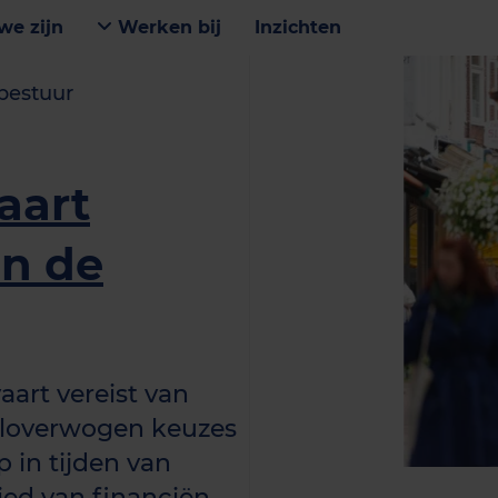
we zijn
Werken bij
Inzichten
bestuur
aart
in de
aart vereist van
loverwogen keuzes
in tijden van
ied van financiën,