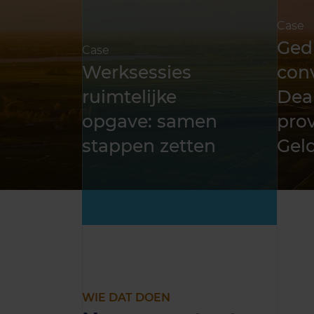
Case
Ged
Case
Werksessies
con
ruimtelijke
Dea
opgave: samen
prov
stappen zetten
Gel
WIE DAT DOEN