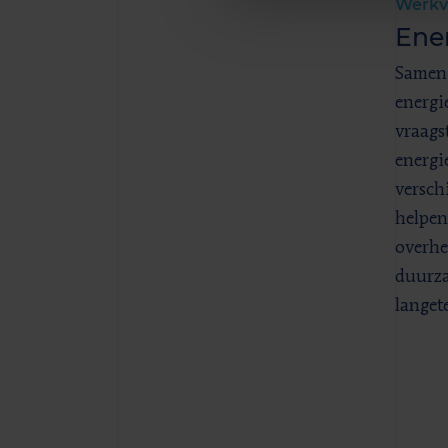
Werkv
Ener
Samen 
energi
vraags
energi
versch
helpen
overhe
duurz
langet