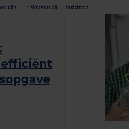
we zijn
Werken bij
Inzichten
t
efficiënt
gsopgave