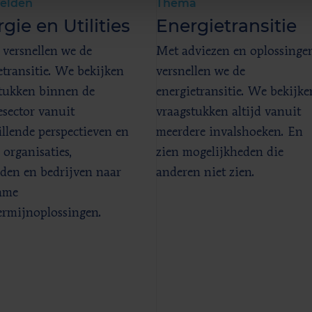
elden
Thema
gie en Utilities
Energietransitie
versnellen we de
Met adviezen en oplossinge
etransitie. We bekijken
versnellen we de
tukken binnen de
energietransitie. We bekijke
esector vanuit
vraagstukken altijd vanuit
illende perspectieven en
meerdere invalshoeken. En
 organisaties,
zien mogelijkheden die
den en bedrijven naar
anderen niet zien.
ame
ermijnoplossingen.