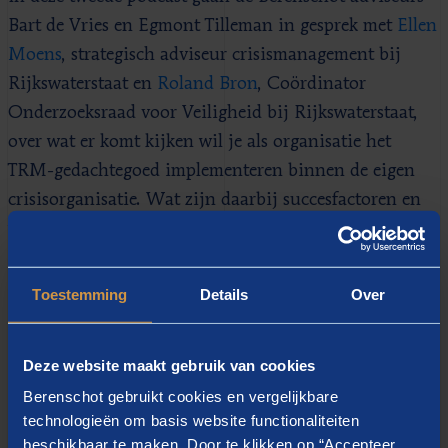
Bart de Vries en Egmont Tilleman in gesprek met
Ellen
Moens
, strategisch adviseur crisismanagement bij
Rijkswaterstaat en
Roland Bron
, Coördinator
Onderzoeksraad voor Veiligheid bij Rijkswaterstaat,
over wat er komt kijken wil je als organisatie het
TRM-gedachtegoed implementeren binnen de eigen
crisisorganisatie. Wat zijn daarbij succesfactoren en
wat zijn de "lessons learned"?
Toestemming
Details
Over
Deze website maakt gebruik van cookies
Berenschot gebruikt cookies en vergelijkbare
technologieën om basis website functionaliteiten
beschikbaar te maken. Door te klikken op “Accepteer