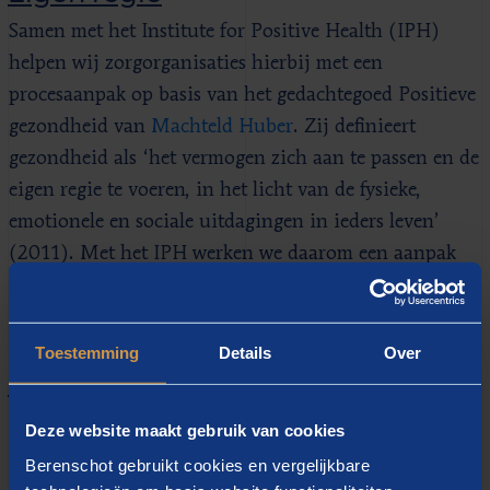
Samen met het Institute for Positive Health (IPH)
helpen wij zorgorganisaties hierbij met een
procesaanpak op basis van het gedachtegoed Positieve
gezondheid van
Machteld Huber
. Zij definieert
gezondheid als ‘het vermogen zich aan te passen en de
eigen regie te voeren, in het licht van de fysieke,
emotionele en sociale uitdagingen in ieders leven’
(2011). Met het IPH werken we daarom een aanpak
uit die binnen de context van zorgorganisaties te
gebruiken is.
Toestemming
Details
Over
Breed én persoonlijk
Het betreft een brede en tegelijkertijd persoonlijke
Deze website maakt gebruik van cookies
benadering die past bij de zorgprofessional.
Berenschot gebruikt cookies en vergelijkbare
Medewerkers krijgen zicht op hun sterke punten en de