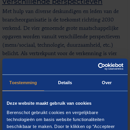
Verschillende perspectieven
Met hulp van diverse deskundigen en leden van de
brancheorganisatie is de toekomst richting 2030
verkend. De vier genoemde grote maatschappelijke
opgaven worden vanuit verschillende perspectieven
(mens/sociaal, technologie, duurzaamheid, etc.)
belicht. Als vertrekpunt voor de verkenning is vier
Nederlandse prominenten gevraagd hier een essay
over te schrijven. Zo geeft hoogleraar Alexander
Rinnooy Kan zijn visie op de toekomst van werk en
Toestemming
Details
Over
schetst de Nederlandse waterstofgezant Noé van Hulst
zijn visie op de energietransitie.
Deze website maakt gebruik van cookies
Bij de totstandkoming van deze toekomstverkenning
Berenschot gebruikt cookies en vergelijkbare
zijn naast bedrijven, ondernemers en specialisten uit
technologieën om basis website functionaliteiten
de sector ook deskundigen op andere terreinen
beschikbaar te maken. Door te klikken op “Accepteer