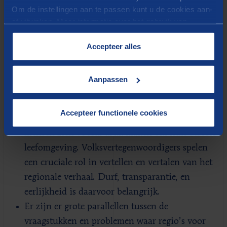
In regio’s maken we de grote opgaven, zoals de
Om de instellingen aan te passen kunt u de cookies aan-
energietransitie en ruimte voor woningbouw,
of uitvinken. Meer informatie over het gebruik van
concreet. Oplossingen hangen vaak met elkaar
cookies op onze website treft u in onze
samen en vragen dan ook een integrale
“
Cookieverklaring
”.
Accepteer alles
benadering. Tegelijkertijd kun je niet alles met
alles verbinden. Kies bewust wanneer je dit wel of
Aanpassen
juist niet doet en blijf hier aandacht aan
besteden. Kortom: maatwerk gevraagd!
Accepteer functionele cookies
Participatie in de regio is een zoektocht, omdat
mensen zich vooral druk maken om hun directe
leefomgeving. Volksvertegenwoordigers spelen
een cruciale rol in vertellen en vertalen van het
regionale verhaal. Durf, transparantie, en
eerlijkheid is daarvoor belangrijk.
Er zijn er grote parallellen tussen de
vraagstukken en problemen waar regio’s voor