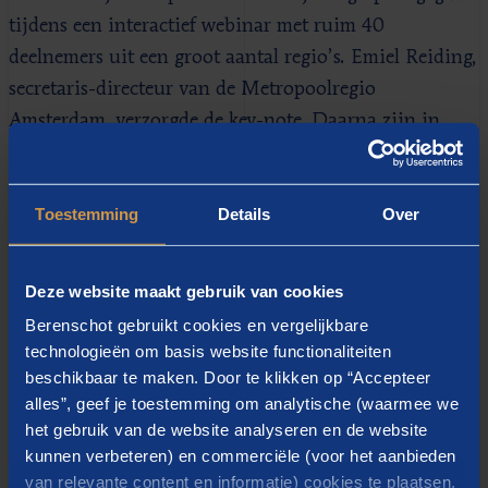
tijdens een interactief webinar met ruim 40
deelnemers uit een groot aantal regio’s. Emiel Reiding,
secretaris-directeur van de Metropoolregio
Amsterdam, verzorgde de key-note. Daarna zijn in
diverse workshops waardevolle gesprekken gevoerd
over regionale samenwerking.
Toestemming
Details
Over
We zetten de belangrijkste inzichten uiteen:
Veel vraagstukken vragen om een slim samenspel
Deze website maakt gebruik van cookies
tussen top-down sturing op hoofdlijnen en goede
Berenschot gebruikt cookies en vergelijkbare
initiatieven en ideeën van onderop. Dat vergt in
technologieën om basis website functionaliteiten
de regionale samenwerking een goede balans
beschikbaar te maken. Door te klikken op “Accepteer
tussen enerzijds structuur en houvast en
alles”, geef je toestemming om analytische (waarmee we
anderzijds werken op basis van flexibiliteit en
het gebruik van de website analyseren en de website
kunnen verbeteren) en commerciële (voor het aanbieden
vertrouwen.
van relevante content en informatie) cookies te plaatsen.