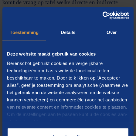
komt de vraag op tafel welke directe en indirecte
impact dit heeft op de arbeidsrelatie, het totale
beloningsplaatje en de werknemersbeleving.
Toestemming
Details
Over
Reset
Deze website maakt gebruik van cookies
De laatste tijd staat in veel gevallen juist het personeel
flink onder druk. Er werd en wordt veel van
Berenschot gebruikt cookies en vergelijkbare
technologieën om basis website functionaliteiten
medewerkers gevraagd. Meer of juist minder werken,
beschikbaar te maken. Door te klikken op “Accepteer
dagen opnemen of juist inleveren, werken met
alles”, geef je toestemming om analytische (waarmee we
verhoogd risico op infectie of juist thuisblijven en
het gebruik van de website analyseren en de website
vanuit daar met of zonder jonge kinderen aan de slag.
kunnen verbeteren) en commerciële (voor het aanbieden
En dit soms ook nog in combinatie met nieuwe taken
van relevante content en informatie) cookies te plaatsen.
Om de instellingen aan te passen kunt u de cookies aan-
en verantwoordelijkheden. Een tijdelijke modus,
of uitvinken. Meer informatie over het gebruik van
noodzakelijk om te overleven in crisistijd.
cookies op onze website treft u in onze