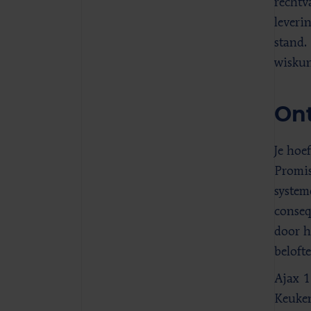
rechtv
leveri
stand.
wiskun
Ont
Je hoe
Promis
system
conseq
door h
beloft
Ajax 1
Keuken