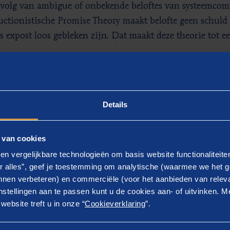
evolg van ambigue of onbekende beloftes van systeemcom
uctionistische Promise Theory maakt belofte geen schul
s ex­post loos gebleken zijn. Dat maakt deze theorie tot ee
ofte
rategisch plan is ook te framen als een belofte (‘Dit ga
Details
olders van de onderneming, een bedrijfs­purpose (‘Hier 
 ook. Kernvraag is wat die belofte vraagt van de verschil
 van cookies
 organisatie als sociaal en technisch systeem. Hoe zou h
en vergelijkbare technologieën om basis website functionaliteit
e moet die belofte worden gedaan en wat voor middelen z
r alles”, geef je toestemming om analytische (waarmee we het g
nen inlossen?
nen verbeteren) en commerciële (voor het aanbieden van releva
stellingen aan te passen kunt u de cookies aan- of uitvinken. Me
 geboeid en beloof een Promise Theorist te worden. Lees 
ebsite treft u in onze “
Cookieverklaring
”.
: Principles and Applications
van Bergstra en Burgess.