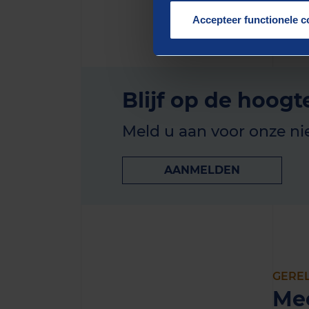
Accepteer functionele c
Blijf op de hoogt
Meld u aan voor onze ni
AANMELDEN
GERE
Me