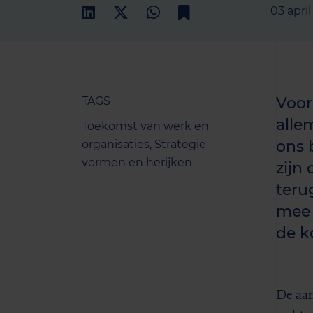
03 apri
Voor
TAGS
alle
Toekomst van werk en
ons 
organisaties,
Strategie
vormen en herijken
zijn
teru
mee 
de k
De aan