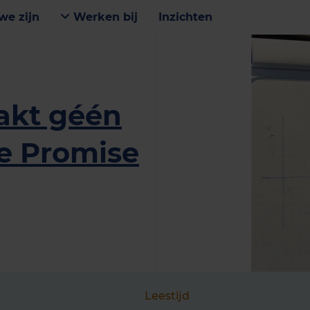
we zijn
Werken bij
Inzichten
akt géén
de Promise
Leestijd