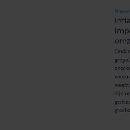
Nieuw
Infl
imp
omz
Ondan
geopol
onzeke
voorui
voortv
zijn o
gestem
groeik