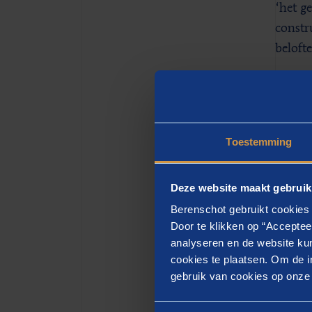
‘het g
constr
belofte
Bel
Een st
Toestemming
stakeh
voor’)
Deze website maakt gebruik
van de
Berenschot gebruikt cookies 
aan wi
Door te klikken op “Acceptee
te kun
analyseren en de website kun
cookies te plaatsen. Om de in
Ik ben
gebruik van cookies op onze w
Theory