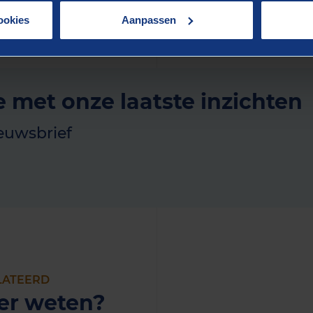
ookies
Aanpassen
e met onze laatste inzichten
euwsbrief
LATEERD
er weten?