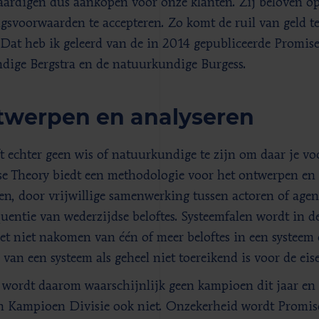
aardigen dus aankopen voor onze klanten. Zij beloven o
ngsvoorwaarden te accepteren. Zo komt de ruil van geld te
 Dat heb ik geleerd van de in 2014 gepubliceerde Promis
dige Bergstra en de natuurkundige Burgess.
werpen en analyseren
ft echter geen wis­ of natuurkundige te zijn om daar je v
e Theory biedt een methodologie voor het ontwerpen en
en, door vrijwillige samenwerking tussen actoren of agen
uentie van wederzijdse beloftes. Systeemfalen wordt in d
et niet nakomen van één of meer beloftes in een systeem o
e van een systeem als geheel niet toereikend is voor de ei
 wordt daarom waarschijnlijk geen kampioen dit jaar en 
 Kampioen Divisie ook niet. Onzekerheid wordt Promise­