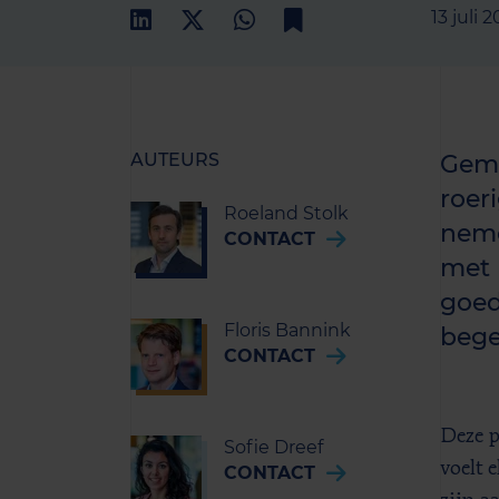
13 juli 2
AUTEURS
Geme
roer
Roeland Stolk
neme
CONTACT
met 
goed
Floris Bannink
bege
CONTACT
Deze p
Sofie Dreef
voelt 
CONTACT