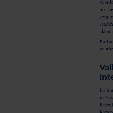
voordo
met he
zorgt 
raadsf
akkoor
Kortom
voorbe
Val
int
De bur
in Eij
Rekenk
Rotter