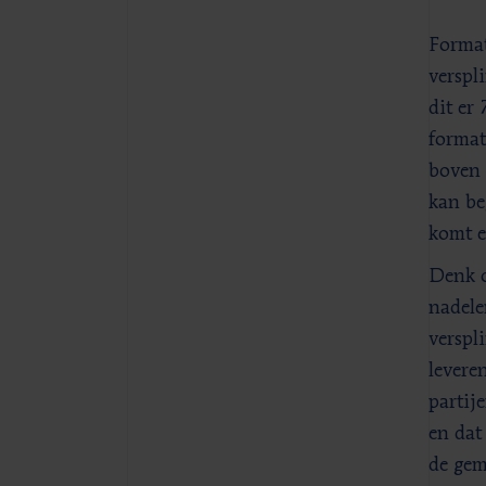
Format
verspl
dit er
format
boven 
kan be
komt e
Denk o
nadele
verspl
levere
partij
en dat 
de gem