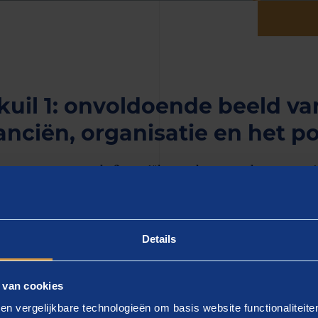
kuil 1: onvoldoende beeld va
anciën, organisatie en het po
emeenten moeten de financiële gevolgen van de coronacri
dam van de verwachte € 200 miljoen uit toeristenbelasti
n binnen. En ontvangt Regio Rivierenland plots van de p
joen. Welke gevolgen hebben corona en andere actualitei
Details
m dit soort verrassingen tijdens een formatie en de vier 
scan uit te voeren:
 van cookies
en
beleidsmatige scan
van de verschillende verkiezingspr
en vergelijkbare technologieën om basis website functionaliteit