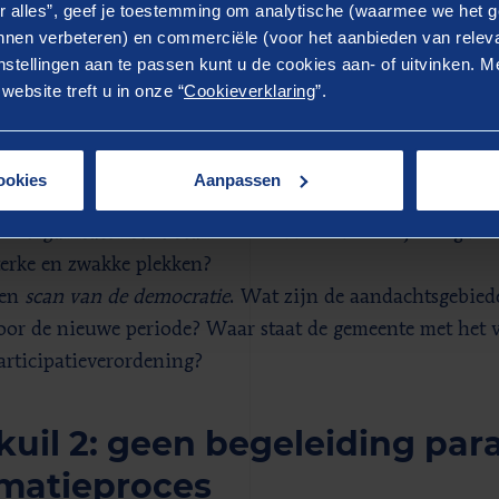
aarvan op het huidige beleid. Welke maatregelen kunnen
r alles”, geef je toestemming om analytische (waarmee we het g
nen verbeteren) en commerciële (voor het aanbieden van releva
at kost meer tijd, moeite en budget? Wat is wellicht niet
stellingen aan te passen kunt u de cookies aan- of uitvinken. Me
anwege bestaande contracten?
ebsite treft u in onze “
Cookieverklaring
”.
en
financiële scan
van de gemeente. Hoe ziet het financiël
ekorten in het sociaal domein (jeugdzorg en Wmo), ver
toeristenbelasting, parkeerbelasting), maar ook na alle ex
ookies
Aanpassen
an de coronapandemie?
en
organisatorische scan
. Hoe staat de ambtelijke organis
terke en zwakke plekken?
en
scan van de democratie
. Wat zijn de aandachtsgebied
oor de nieuwe periode? Waar staat de gemeente met het
articipatieverordening?
kuil 2: geen begeleiding par
matieproces