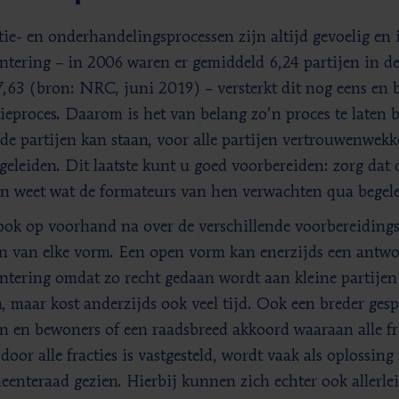
ie- en onderhandelingsprocessen zijn altijd gevoelig e
intering – in 2006 waren er gemiddeld 6,24 partijen in de
 7,63 (bron: NRC, juni 2019) – versterkt dit nog eens en 
ieproces. Daarom is het van belang zo’n proces te laten 
de partijen kan staan, voor alle partijen vertrouwenwekk
geleiden. Dit laatste kunt u goed voorbereiden: zorg dat de
n weet wat de formateurs van hen verwachten qua begele
ok op voorhand na over de verschillende voorbereiding
n van elke vorm. Een open vorm kan enerzijds een antwo
intering omdat zo recht gedaan wordt aan kleine partij
n, maar kost anderzijds ook veel tijd. Ook een breder ges
en en bewoners of een raadsbreed akkoord waaraan alle f
door alle fracties is vastgesteld, wordt vaak als oplossin
eenteraad gezien. Hierbij kunnen zich echter ook allerl