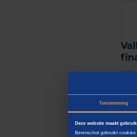
Val
fin
Veel g
Amster
miljoe
10 mil
Toestemming
Voorko
brede 
Deze website maakt gebruik
E
Berenschot gebruikt cookies 