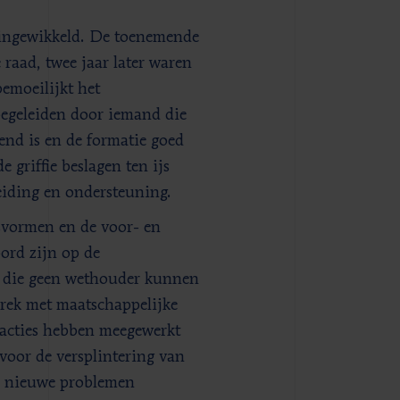
n ingewikkeld. De toenemende
 raad, twee jaar later waren
bemoeilijkt het
begeleiden door iemand die
end is en de formatie goed
 griffie beslagen ten ijs
iding en ondersteuning.
svormen en de voor- en
ord zijn op de
en die geen wethouder kunnen
prek met maatschappelijke
racties hebben meegewerkt
g voor de versplintering van
ei nieuwe problemen