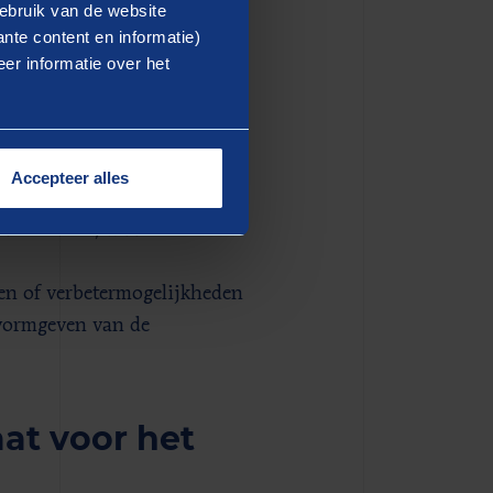
 snel worden ingevoerd?
ebruik van de website
nte content en informatie)
 mogelijk, bijvoorbeeld
er informatie over het
e plaatje eruit met de
minderde inkomsten
tra investeringen als gevolg
Accepteer alles
atie ervoor, waar zitten de
en of verbetermogelijkheden
 vormgeven van de
aat voor het