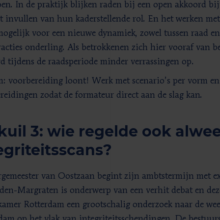
en. In de praktijk blijken raden bij een open akkoord bi
t invullen van hun kaderstellende rol. En het werken me
mogelijk voor een nieuwe dynamiek, zowel tussen raad en 
racties onderling. Als betrokkenen zich hier vooraf van be
d tijdens de raadsperiode minder verrassingen op.
: voorbereiding loont! Werk met scenario’s per vorm en t
reidingen zodat de formateur direct aan de slag kan.
kuil 3: wie regelde ook alwee
egriteitsscans?
gemeester van Oostzaan begint zijn ambtstermijn met ex
sden-Margraten is onderwerp van een verhit debat en dez
amer Rotterdam een grootschalig onderzoek naar de we
dam op het vlak van integriteitsschendingen. De bestuurs