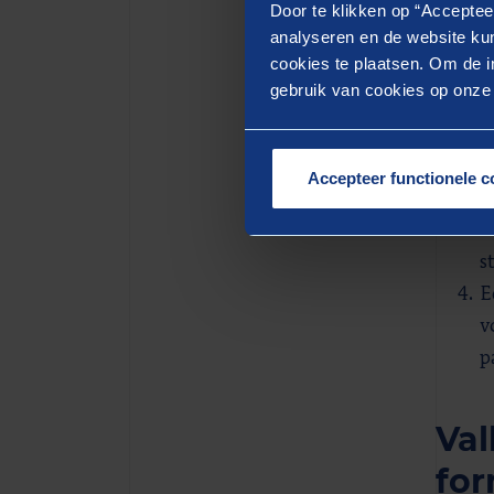
d
Door te klikken op “Acceptee
analyseren en de website kun
W
cookies te plaatsen. Om de in
v
gebruik van cookies op onze w
E
t
(
Accepteer functionele c
v
E
s
E
v
p
Val
for