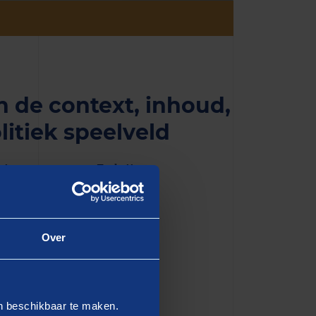
n de context, inhoud,
litiek speelveld
sis compenseren. Zo krijgt
ng dit jaar maar € 50
rovincie een rekening van €
ten op de formatie?
Over
jaar daarna door tijdig een
ogramma’s en de effecten
en beschikbaar te maken.