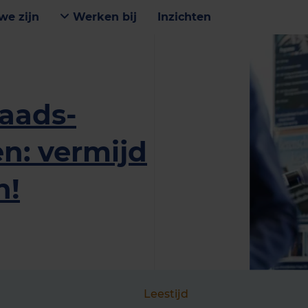
we zijn
Werken bij
Inzichten
aads­
n: vermijd
n!
Leestijd