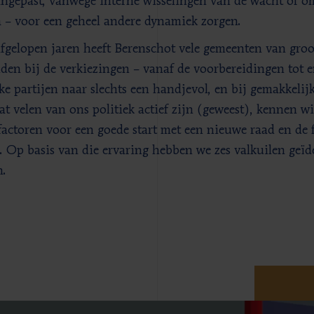
angepast, vanwege interne wisselingen van de wacht of om
 – voor een geheel andere dynamiek zorgen.
afgelopen jaren heeft Berenschot vele gemeenten van gro
iden bij de verkiezingen – vanaf de voorbereidingen tot e
eke partijen naar slechts een handjevol, en bij gemakkelij
t velen van ons politiek actief zijn (geweest), kennen wi
factoren voor een goede start met een nieuwe raad en de
e. Op basis van die ervaring hebben we zes valkuilen geïd
n.