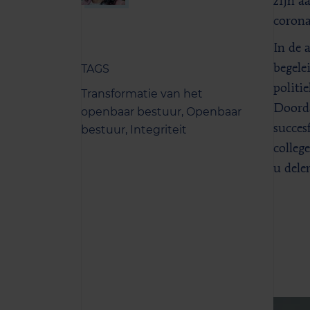
zijn a
corona
In de 
TAGS
begele
politi
Transformatie van het
Doorda
openbaar bestuur,
Openbaar
succes
bestuur,
Integriteit
colleg
u dele