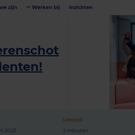
we zijn
Werken bij
Inzichten
erenschot
lenten!
Leestijd
rt 2023
2 minuten