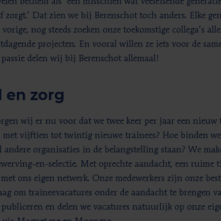
elen betiteld als ‘een misschien wat veeleisende generati
lf zorgt.’ Dat zien we bij Berenschot toch anders. Elke ge
 vorige, nog steeds zoeken onze toekomstige collega’s alle
tdagende projecten. En vooral willen ze iets voor de sa
 passie delen wij bij Berenschot allemaal!
d en zorg
rgen wij er nu voor dat we twee keer per jaar een nieu
n met vijftien tot twintig nieuwe trainees? Hoe binden we
el andere organisaties in de belangstelling staan? We ma
ewerving-en-selectie. Met oprechte aandacht, een ruime ti
 met ons eigen netwerk. Onze medewerkers zijn onze bes
aag om traineevacatures onder de aandacht te brengen va
 publiceren en delen we vacatures natuurlijk op onze eig