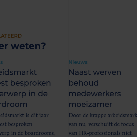
LATEERD
er weten?
s
Nieuws
eidsmarkt
Naast werven
st besproken
behoud
erwerp in de
medewerkers
rdroom
moeizamer
eidsmarkt is dit jaar
Door de krappe arbeidsmark
est besproken
van nu, verschuift de focus
erp in de boardrooms,
van HR-professionals niet