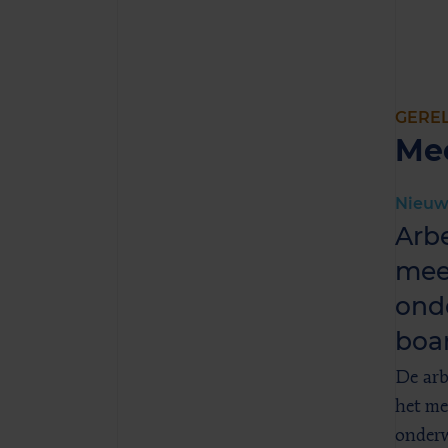
GERE
Me
Nieuw
Arb
mee
ond
boa
De arb
het me
onderw