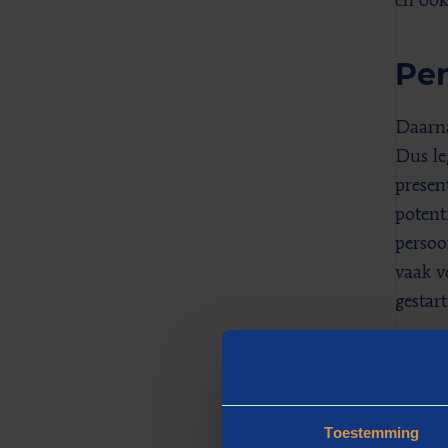
en ook
Per
Daarna
Dus le
presen
potent
persoo
vaak v
gestar
Geo
Het so
Toestemming