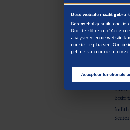
staan 
op hun
Deze website maakt gebruik
de Tal
Berenschot gebruikt cookies 
gespre
Door te klikken op “Acceptee
op kan
analyseren en de website kun
cookies te plaatsen. Om de in
huis h
gebruik van cookies op onze w
kandid
instro
Na elk
Accepteer functionele c
we ons
moeten
beste t
Judith
Senior 