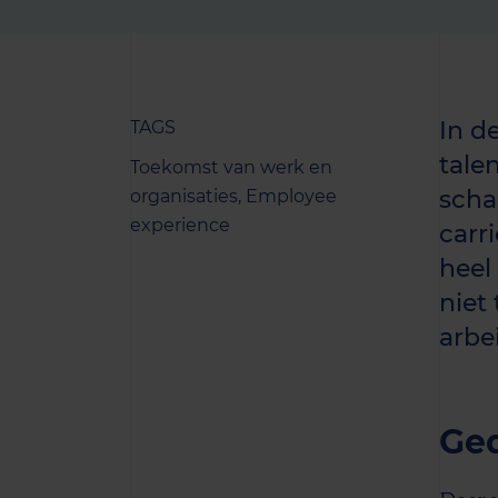
In d
TAGS
tale
Toekomst van werk en
scha
organisaties,
Employee
experience
carr
heel
niet
arbe
Ged