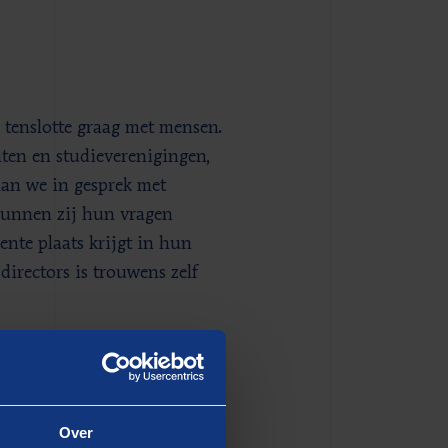
 tenslotte graag met mensen.
iten en studieverenigingen,
an we in gesprek met
o kunnen zij hun vragen
ente plaats krijgt in hun
irectors is trouwens zelf
liggen klaar, hiring teams
Over