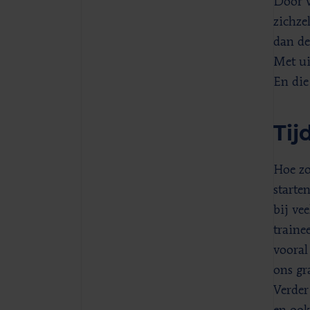
Door v
zichze
dan de
Met ui
En die
Tij
Hoe zo
starte
bij ve
traine
vooral
ons gr
Verder