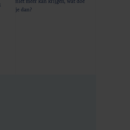
niet meer kan krijgen, wat doe
k
je dan?