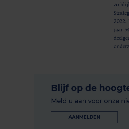
zo bli
Strate
2022. 
jaar 5
deelge
onderz
Blijf op de hoogt
Meld u aan voor onze ni
AANMELDEN