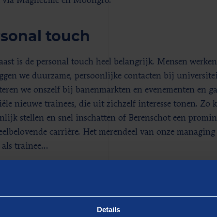
 via Magnet.me en Moongro.
sonal touch
ast is de personal touch heel belangrijk. Mensen werken
ggen we duurzame, persoonlijke contacten bij universite
teren we onszelf bij banenmarkten en evenementen en ga
iële nieuwe trainees, die uit zichzelf interesse tonen. Z
nlijk stellen en snel inschatten of Berenschot een promin
eelbelovende carrière. Het merendeel van onze managing d
t als trainee…
liede machine
llicitatieproces is een geoliede machine. De draaiboeken 
Details