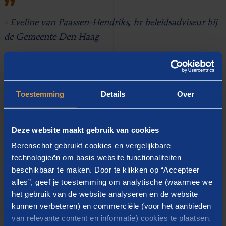
- Eveline van Paassen-Hendriks, hr beleidsadviseur bij
de Gemeente Den Haag
Toestemming
Details
Over
Flexibel inzetbare hr-
professionals
Deze website maakt gebruik van cookies
Berenschot gebruikt cookies en vergelijkbare
Berenschot leverde in eerste instantie 3,5 dag per week
technologieën om basis website functionaliteiten
ondersteuning met meerdere
beschikbaar te maken. Door te klikken op “Accepteer
functiewaarderingsspecialisten vanuit
HR-
alles”, geef je toestemming om analytische (waarmee we
het gebruik van de website analyseren en de website
professionals
. Naarmate de situatie veranderde, werd
kunnen verbeteren) en commerciële (voor het aanbieden
de inzet flexibel afgebouwd naar 3 en later 2 dagen per
van relevante content en informatie) cookies te plaatsen.
week. Deze ondersteuning loopt door tot oktober