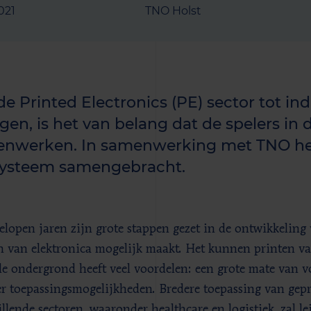
2021
TNO Holst
e Printed Electronics (PE) sector tot indu
gen, is het van belang dat de spelers in
nwerken. In samenwerking met TNO heb
ysteem samengebracht.
elopen jaren zijn grote stappen gezet in de ontwikkeling 
n van elektronica mogelijk maakt. Het kunnen printen va
ele ondergrond heeft veel voordelen: een grote mate van v
r toepassingsmogelijkheden. Bredere toepassing van gepri
illende sectoren, waaronder healthcare en logistiek, zal l