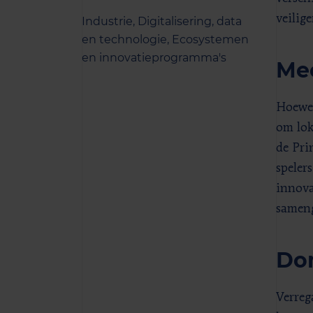
veilig
Industrie,
Digitalisering, data
en technologie,
Ecosystemen
en innovatieprogramma's
Me
Hoewel
om lok
de Pri
speler
innova
sameng
Dom
Verreg