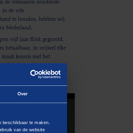
 in de volwassen wordende
in de vele
stand te houden, hebben wij
ics Nederland.
n vijf jaar flink gegroeid.
es betaalbaar, in vrijwel elke
en maak kennis met het
n sluit je aan!
Over
en beschikbaar te maken.
ebruik van de website