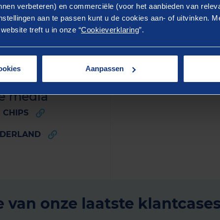
nen verbeteren) en commerciële (voor het aanbieden van releva
stellingen aan te passen kunt u de cookies aan- of uitvinken. Me
ebsite treft u in onze “
Cookieverklaring
”.
Play
ookies
Aanpassen
de media
& CHIPS
EDERLAND
e van onze laatste klantcase