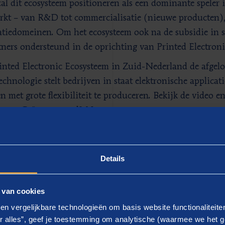
zal dit ecosysteem positioneren als een dominante speler
kt – van R&D tot commercialisatie (nieuwe producten), 
atiedomeinen. Om het ecosysteem ook na de subsidie in 
tners ondersteund in de oprichting van Printed Electron
inted Electronic Ecosysteem in Zuid-Nederland de afgelope
chnologie stelt bedrijven in staat elektronische applicati
n met grote flexibiliteit te produceren. Bekijk de video 
teem. Geïnteresseerd? Neem contact met een van ons op e
Details
 van cookies
en vergelijkbare technologieën om basis website functionaliteit
r alles”, geef je toestemming om analytische (waarmee we het g