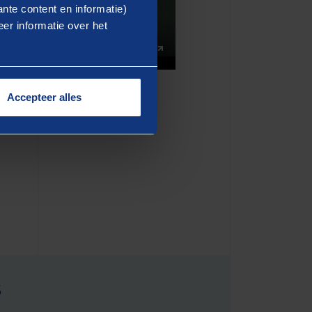
Play
nte content en informatie)
er informatie over het
01:25
Mute
Settings
Enter
fullscreen
Accepteer alles
s