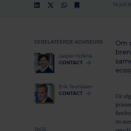
14 juli 
GERELATEERDE ADVISEURS
Om d
bren
Jasper Hofenk
same
CONTACT
ecos
Erik Teunissen
CONTACT
De afg
printe
flexib
en mee
TAGS
versch