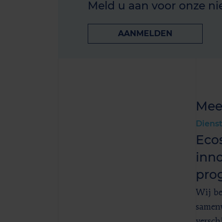
Meld u aan voor onze ni
AANMELDEN
Mee
Diens
Eco
inno
pro
Wij be
samen
versch