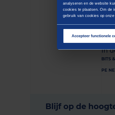
analyseren en de website kun
cookies te plaatsen. Om de in
gebruik van cookies op onze w
Accepteer functionele c
In 
BITS 
PE N
Blijf op de hoogt