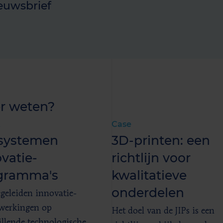
euwsbrief
r weten?
t
Case
systemen
3D-printen: een
vatie-
richtlijn voor
gramma's
kwalitatieve
onderdelen
geleiden innovatie-
werkingen op
Het doel van de JIPs is een
illende technologische