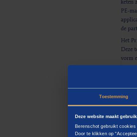
keten 
PE-mar
applic
de par
Het Pr
Deze te
vorm e
ecosys
Toestemming
Deze website maakt gebruik
Berenschot gebruikt cookies 
Door te klikken op “Acceptee