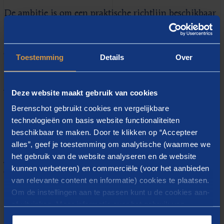
De ambitie is om een praktische richtlijn beschikbaar
te stellen, opgesteld door de elf organisaties (Equinor,
BP, Rolls Royce Marine, OCAS, Ivaldi Group,
TechnipFMC, Voestalpine, SLM Solutions, Additive
Toestemming
Details
Over
Industries, Hiptec en University of Strathclyde). De
JIPs worden uitgevoerd onder leiding van Berenschot
Deze website maakt gebruik van cookies
en DNV GL.
Berenschot gebruikt cookies en vergelijkbare
technologieën om basis website functionaliteiten
Download het artikel
beschikbaar te maken. Door te klikken op “Accepteer
alles”, geef je toestemming om analytische (waarmee we
het gebruik van de website analyseren en de website
ARTICLE - BENEFITS ADDITIVE MANUFACTURING
kunnen verbeteren) en commerciële (voor het aanbieden
OIL GAS MARITIME INDUSTRIES (ENG) (PDF)
van relevante content en informatie) cookies te plaatsen.
Om de instellingen aan te passen kunt u de cookies aan-
of uitvinken. Meer informatie over het gebruik van
cookies op onze website treft u in onze