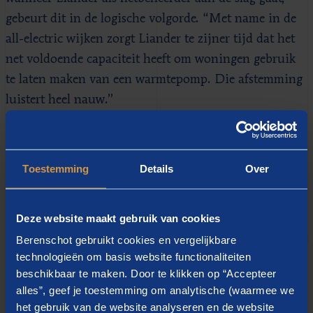
gebeurt dit in de logische volgorde. “Met name in de
all-electric wijken zorgt Liander te zijner tijd dat het
net voldoende capaciteit heeft om woningen gebruik
te laten maken van een warmtepomp. Die afstemming
luistert heel nauw.”
Hele puzzel
Toestemming
Details
Over
De volgorde is nog in een ander opzicht van belang.
“Woningcorporaties zitten met investeringscapaciteit.
Deze website maakt gebruik van cookies
Dan is het zaak dat ze enerzijds optimale vrijheid
hebben om complexen aan te pakken en anderzijds het
Berenschot gebruikt cookies en vergelijkbare
technologieën om basis website functionaliteiten
tempo van de warmtenetbuurten kunnen volgen”,
beschikbaar te maken. Door te klikken op “Accepteer
illustreert Klaren. “Dat bijvoorbeeld niet net
alles”, geef je toestemming om analytische (waarmee we
onderhoud is gepleegd en vijf jaar later het warmtenet
het gebruik van de website analyseren en de website