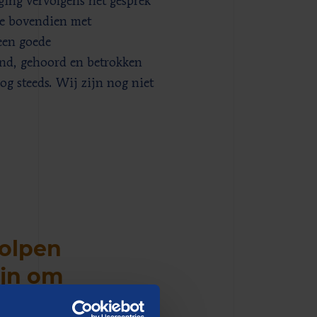
 ging vervolgens het gesprek
ze bovendien met
een goede
nd, gehoord en betrokken
nog steeds. Wij zijn nog niet
holpen
ijn om