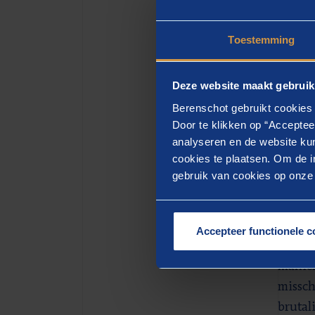
Toestemming
Thoma
Deze website maakt gebruik
Berenschot gebruikt cookies 
Door te klikken op “Acceptee
analyseren en de website kun
cookies te plaatsen. Om de in
Ken
gebruik van cookies op onze w
Thomas
operati
Accepteer functionele c
Wij do
manier
missch
brutali