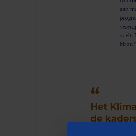
technie
aan me
progra
vereni
voelt.
klaar.
Het Klima
de kaders
vanuit te