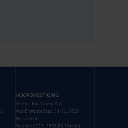
s
HOOFDVESTIGING
Berenschot Groep B.V.
ze
Van Deventerlaan 31-51, 3528
AG Utrecht
Postbus 8039, 3503 RA Utrecht