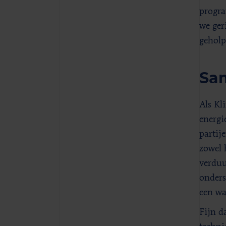
progra
we ger
geholp
Sa
Als Kl
energi
partij
zowel 
verduu
onders
een wa
Fijn d