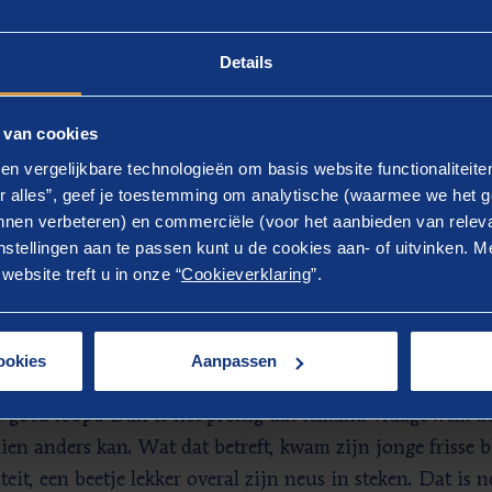
Details
s Piessens, programmamanager Techniek Nederland
 van cookies
en vergelijkbare technologieën om basis website functionaliteit
r alles”, geef je toestemming om analytische (waarmee we het g
nen verbeteren) en commerciële (voor het aanbieden van releva
stellingen aan te passen kunt u de cookies aan- of uitvinken. Me
nis van het speelveld
ebsite treft u in onze “
Cookieverklaring
”.
 is tevreden: "De absolute kaders staan nu. Daarmee is d
onaliseringsslag klaar. Wat ons hielp, is dat Leon de krit
ookies
Aanpassen
en immers dingen vaak omdat het altijd al zo ging of om
 goed loopt. Dan is het prettig dat iemand vraagt welk doe
ien anders kan. Wat dat betreft, kwam zijn jonge frisse bl
teit, een beetje lekker overal zijn neus in steken. Dat is 