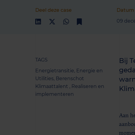
Deel deze case
Datum
09 dec
Bij 
TAGS
geda
Energietransitie,
Energie en
warm
Utilities,
Berenschot
Klimaattalent ,
Realiseren en
Klim
implementeren
Aan he
aanbod
moment