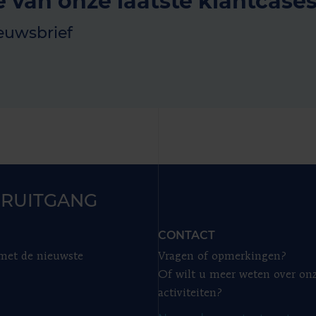
e van onze laatste klantcase
euwsbrief
RUITGANG
CONTACT
 met de nieuwste
Vragen of opmerkingen?
Of wilt u meer weten over on
activiteiten?