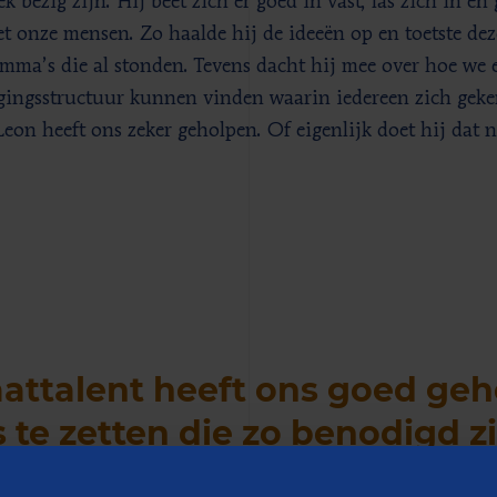
k bezig zijn. Hij beet zich er goed in vast, las zich in en
t onze mensen. Zo haalde hij de ideeën op en toetste de
mma’s die al stonden. Tevens dacht hij mee over hoe we 
gingsstructuur kunnen vinden waarin iedereen zich geke
 Leon heeft ons zeker geholpen. Of eigenlijk doet hij dat 
"
attalent heeft ons goed ge
 te zetten die zo benodigd z
 opereren.