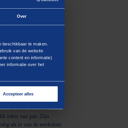
Over
en beschikbaar te maken.
ebruik van de website
nte content en informatie)
er informatie over het
e eerste
ische vragen durft te stellen.
Accepteer alles
dat het op een bepaalde
l iets heeft en of het
ik zeker van pas. Zijn
nodig als je van de werkvloer