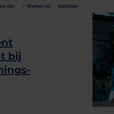
we zijn
Werken bij
Inzichten
ent
 bij
mings­