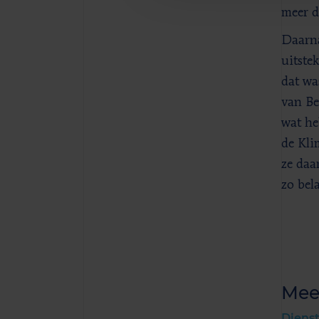
meer d
Daarna
uitste
dat wa
van Be
wat he
de Kli
ze daa
zo bel
Mee
Diens