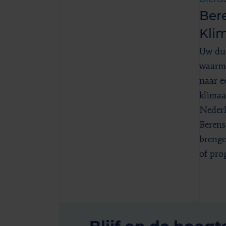
Ber
Klim
Uw du
waarma
naar e
klimaa
Nederl
Berens
brenge
of pro