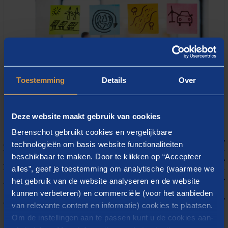
Toestemming
Details
Over
Deze website maakt gebruik van cookies
Berenschot gebruikt cookies en vergelijkbare
Energietransitie
technologieën om basis website functionaliteiten
Circulaire economie
beschikbaar te maken. Door te klikken op “Accepteer
We maken de overstap van fossiele naar duurzame
alles”, geef je toestemming om analytische (waarmee we
energie. Dat brengt allerlei vragen met zich mee,
Duurzame mobiliteit
We gaan van een lineaire naar een circulaire
het gebruik van de website analyseren en de website
zoals het oplossen van netcongestie, het opwekken
economie. Dat betekent dat we zuiniger moeten
kunnen verbeteren) en commerciële (voor het aanbieden
Klimaatbestendige leefomgeving
We gaan naar een zero emissie mobiliteitssysteem.
van hernieuwbare energie en het sturen op een
omgaan met grondstoffen, kringlopen sluiten en
van relevante content en informatie) cookies te plaatsen.
Dat doen we vanuit de trias mobilica: eerst het
sociale en rechtvaardige energietransitie
.
Bekijk hoe
Naast het tegengaan van klimaatverandering
veel meer hergebruiken. Wij werken onder meer aan
Om de instellingen aan te passen kunt u de cookies aan-
reduceren van CO
2
-uitstoot in mobiliteit door het
wij onze opdrachtgevers helpen in de