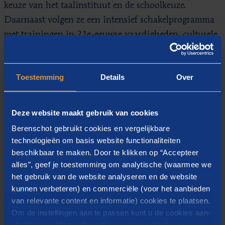
keuze van het taalinstituut en de schoolkeuze.
Daarnaast volgen ze een intensief schakelprogramma
met trainingen in 21e-eeuwse vaardigheden, culturele
verschillen en extra taal- en rekenlessen. Het
programma werkt intensief samen met het mbo en hbo
Toestemming
Details
Over
en wo voor een goede overstap.
Succesfactoren
Deze website maakt gebruik van cookies
Berenschot gebruikt cookies en vergelijkbare
Voor de evaluatie van het programma spraken
technologieën om basis website functionaliteiten
Berenschot en Regioplan met betrokken medewerkers
beschikbaar te maken. Door te klikken op “Accepteer
en statushouders en is gekeken naar de doorstroom
alles”, geef je toestemming om analytische (waarmee we
het gebruik van de website analyseren en de website
van statushouders naar en in het onderwijs. Daaruit
kunnen verbeteren) en commerciële (voor het aanbieden
blijkt dat het programma bijdraagt aan een succesvolle
van relevante content en informatie) cookies te plaatsen.
aansluiting met het Nederlandse onderwijs. Een van
Om de instellingen aan te passen kunt u de cookies aan-
de belangrijkste succesfactoren daarbij is de intensieve
of uitvinken. Meer informatie over het gebruik van