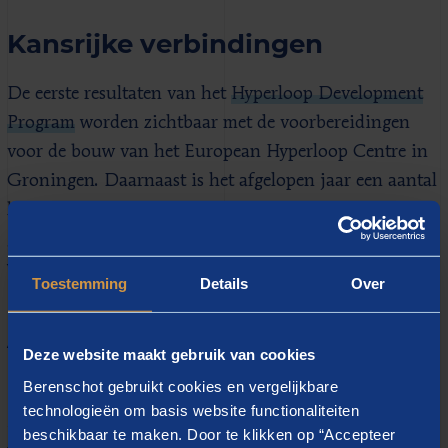
Kansrijke verbindingen
De eerste resultaten van het
Hyperloop Development
Program
worden zichtbaar met de voorbereidingen
voor de bouw van het European Hyperloop Centre in
Groningen. Daarnaast is het afgelopen jaar een aantal
kansrijke verbindingen voor commerciële exploitatie
geïdentificeerd: de zogenaamde ‘high potential routes’,
waaronder Amsterdam – Berlijn en de Cargo
Toestemming
Details
Over
Hyperloop Greenports Connection.
Aansluiting op nationaal en
Deze website maakt gebruik van cookies
Europese ambities
Berenschot gebruikt cookies en vergelijkbare
technologieën om basis website functionaliteiten
Met
deze Outlook
dragen we direct bij aan het action
beschikbaar te maken. Door te klikken op “Accepteer