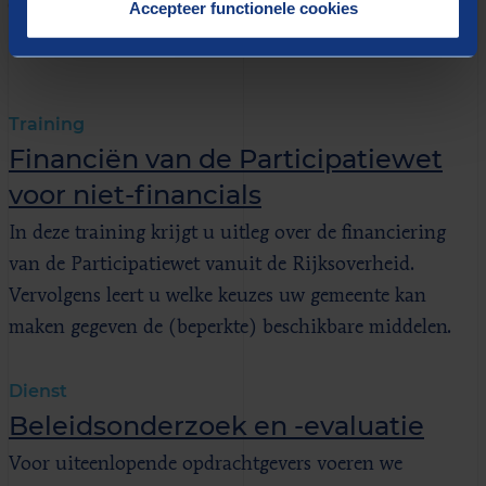
GERELATEERD
Accepteer functionele cookies
Meer weten?
Training
Financiën van de Participatiewet
voor niet-financials
In deze training krijgt u uitleg over de financiering
van de Participatiewet vanuit de Rijksoverheid.
Vervolgens leert u welke keuzes uw gemeente kan
maken gegeven de (beperkte) beschikbare middelen.
Dienst
Beleidsonderzoek en -evaluatie
Voor uiteenlopende opdrachtgevers voeren we