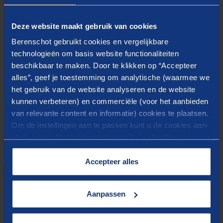
structurele taken op het terrein van de Participatiewet
en de Wsw.
Deze website maakt gebruik van cookies
De rekentool is binnen gemeenten en regio’s bedoeld
Berenschot gebruikt cookies en vergelijkbare
als houvast en referentiekader bij de gesprekken over
technologieën om basis website functionaliteiten
de beschikbaar te stellen middelen voor de uit te
beschikbaar te maken. Door te klikken op “Accepteer
alles”, geef je toestemming om analytische (waarmee we
voeren taken.
het gebruik van de website analyseren en de website
kunnen verbeteren) en commerciële (voor het aanbieden
van relevante content en informatie) cookies te plaatsen.
Download hier de tool
Om de instellingen aan te passen kunt u de cookies aan-
of uitvinken. Meer informatie over het gebruik van
cookies op onze website treft u in onze
REKENTOOL VOOR RIJKSBUDGETTEN
“
Cookieverklaring
”.
Accepteer alles
'PARTICIPATIE' (XLSX)
Aanpassen