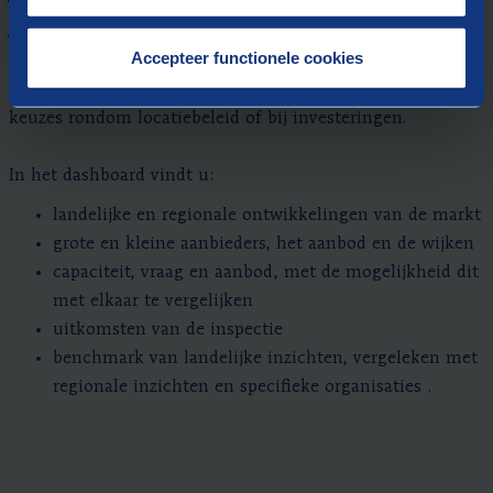
kinderopvang
Accepteer functionele cookies
Het dashboard toont relevante gegevens die uw eigen
organisatie verder helpen. Bijvoorbeeld bij het maken van
keuzes rondom locatiebeleid of bij investeringen.
In het dashboard vindt u:
landelijke en regionale ontwikkelingen van de markt
grote en kleine aanbieders, het aanbod en de wijken
capaciteit, vraag en aanbod, met de mogelijkheid dit
met elkaar te vergelijken
uitkomsten van de inspectie
benchmark van landelijke inzichten, vergeleken met
regionale inzichten en specifieke organisaties .