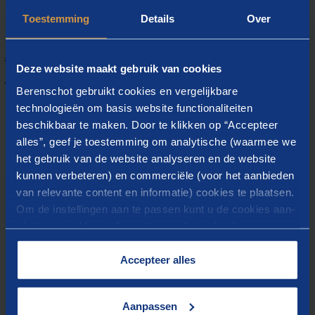
Toestemming
Details
Over
Actuele cijfers voor professionals
Deze website maakt gebruik van cookies
en beleidsmakers
Berenschot gebruikt cookies en vergelijkbare
Met actuele informatie kunt u snel inspelen op
technologieën om basis website functionaliteiten
veranderingen in de sector.
beschikbaar te maken. Door te klikken op “Accepteer
alles”, geef je toestemming om analytische (waarmee we
Het dashboard Kinderopvang biedt u:
het gebruik van de website analyseren en de website
alle relevante gegevens uit verschillende
kunnen verbeteren) en commerciële (voor het aanbieden
betrouwbare bronnen op één plek
van relevante content en informatie) cookies te plaatsen.
recente cijfers, periodiek bijgewerkt
Om de instellingen aan te passen kunt u de cookies aan-
onafhankelijke analyses van Berenschot
of uitvinken. Meer informatie over het gebruik van
gebruiksvriendelijke toegang voor alle
cookies op onze website treft u in onze
“
Cookieverklaring
”.
sectorprofessionals
Accepteer alles
Strategische informatie voor
Aanpassen