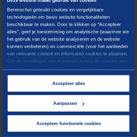
Project- en programmamanagement
Crisisbeheersing en -communicatie
Berenschot gebruikt cookies en vergelijkbare
technologieën om basis website functionaliteiten
Team strategische positionering
beschikbaar te maken. Door te klikken op “Accepteer
Bij Berenschot leid ik het team
Strategische
alles”, geef je toestemming om analytische (waarmee we
Positionering en Communicatie
. Een mix van jonge
het gebruik van de website analyseren en de website
kunnen verbeteren) en commerciële (voor het aanbieden
talenten en bewezen leiders. Door bestuurskunde te
van relevante content en informatie) cookies te plaatsen.
koppelen aan communicatiewetenschap, versterken
Om de instellingen aan te passen kunt u de cookies aan-
we de communicatieve kant van positionering en de
of uitvinken. Meer informatie over het gebruik van
strategische kant van communicatie. Samen met
cookies op onze website treft u in onze
onze opdrachtgevers werken wij aan een responsiever
“
Cookieverklaring
”.
Accepteer alles
openbaar bestuur.
Wilt u een keer van gedachten wisselen? Ik maak
Aanpassen
graag kennis met u.
Accepteer functionele cookies