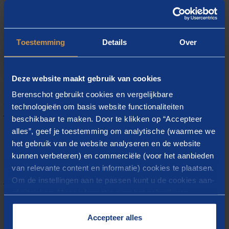
betekent voor de mensen die erin werken. Ik krijg
energie van het helpen van organisaties, zodat zij
kunnen doen waar ze goed in zijn. Via deze adviesrol
Toestemming
Details
Over
kan ik een indirecte bijdrage leveren aan
maatschappelijke opgaven. Met organisatieontwerp
Deze website maakt gebruik van cookies
als mijn primaire expertise werk ik graag sector
overstijgend. Juist het analyseren van nieuwe
Berenschot gebruikt cookies en vergelijkbare
contexten en het ontrafelen van complexe
technologieën om basis website functionaliteiten
vraagstukken maakt dit werk voor mij waardevol.
beschikbaar te maken. Door te klikken op “Accepteer
alles”, geef je toestemming om analytische (waarmee we
het gebruik van de website analyseren en de website
kunnen verbeteren) en commerciële (voor het aanbieden
van relevante content en informatie) cookies te plaatsen.
Gerelateerde inzichten
Om de instellingen aan te passen kunt u de cookies aan-
of uitvinken. Meer informatie over het gebruik van
cookies op onze website treft u in onze
Artikel
“
Cookieverklaring
”.
Accepteer alles
Vier hoekstenen van de