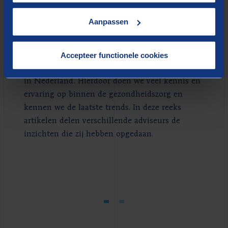
ziekenhuiszorg
Aanpassen
Bij Berenschot werken we actief mee aan de
Accepteer functionele cookies
organisatiestructuur en
samenwerkingsverbanden binnen ziekenhuizen
in Nederland. Hierdoor doen we veel kennis en
ervaring op binnen de gezondheidszorg en
kennen we de laatste trends. In deze reeks
artikelen delen verschillende adviseurs de
inzichten die zij hebben opgedaan.