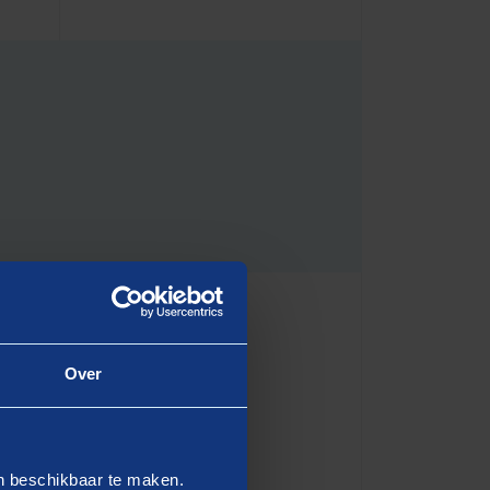
Over
IEF
en beschikbaar te maken.
ng. Dat moment markeert