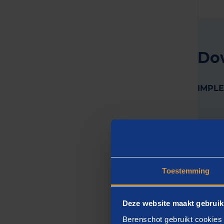
Dow
IMPL
Toestemming
AANK
Im
Deze website maakt gebruik
Berenschot gebruikt cookies 
Naar v