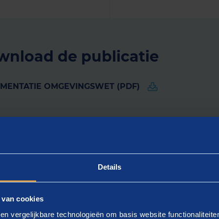
nload de publicatie
EMENTATIE OMGEVINGSWET (PDF)
Details
NOPINGSPUNTEN VOOR EEN HANDELINGSPERSPECT
plementatie Omgevingswet
 van cookies
en vergelijkbare technologieën om basis website functionaliteit
erwachting treedt eind 2018 de Omgevingswet in werki