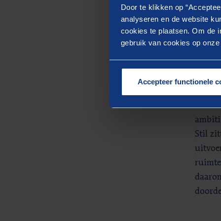
Door te klikken op “Acceptee
een be
analyseren en de website kun
omgevi
cookies te plaatsen. Om de in
op all
gebruik van cookies op onze w
Wat ve
bestuu
Accepteer functionele c
En wel
2016 i
ambiti
Stil z
uitvoe
ruimte
daarom
doorde