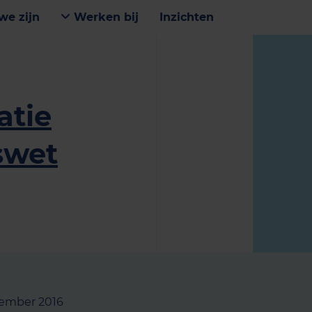
we zijn
Werken bij
Inzichten
atie
swet
tember 2016