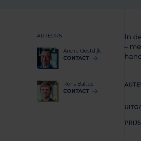
AUTEURS
In d
– me
André Oostdijk
hand
CONTACT
Rens Baltus
AUTE
CONTACT
UITG
PRIJS