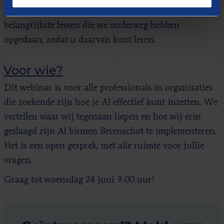
gekost, en over vallen en opstaan. Verder delen we de
belangrijkste lessen die we onderweg hebben
opgedaan, zodat u daarvan kunt leren.
Voor wie?
Dit webinar is voor alle professionals in organisaties
die zoekende zijn hoe je AI effectief kunt inzetten. We
vertellen waar wij tegenaan liepen en hoe wij erin
geslaagd zijn AI binnen Berenschot te implementeren.
Het is een open gesprek, met alle ruimte voor jullie
vragen.
Graag tot woensdag 24 juni 9.00 uur!