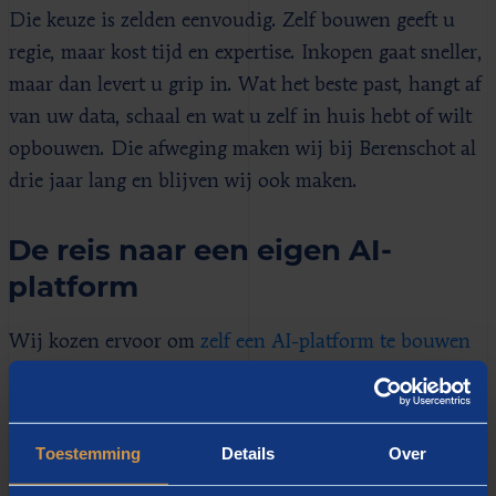
Die keuze is zelden eenvoudig. Zelf bouwen geeft u
regie, maar kost tijd en expertise. Inkopen gaat sneller,
maar dan levert u grip in. Wat het beste past, hangt af
van uw data, schaal en wat u zelf in huis hebt of wilt
opbouwen. Die afweging maken wij bij Berenschot al
drie jaar lang en blijven wij ook maken.
De reis naar een eigen AI-
platform
Wij kozen ervoor om
zelf een AI-platform te bouwen
en delen die ervaring graag. In dit uur vertellen we
waarom we die keuze maakten, hoe we het deden en
wat we onderweg leerden, inclusief de hordes die we
Toestemming
Details
Over
daarbij moesten nemen. We delen ook de beslisboom