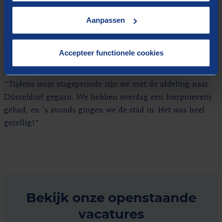
nog wat specifieke vakken volgen aan de universiteit, om
Aanpassen
mijn kennis te blijven verbreden."
Wat is je mooiste Berenschot
Accepteer functionele cookies
herinnering?
"Tijdens mijn stageperiode zijn we met de afdeling naar
Düsseldorf gegaan. We hebben overdag een bierproeverij
gehad, en ’s avonds gingen we de stad in. Het was heel
gezellig!"
Bekijk onze openstaande
vacatures