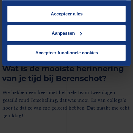
cookies op onze website treft u in onze
"Ik wil altijd nieuwe dingen leren. Daarom leuk dat ik
“
Cookieverklaring
”.
Accepteer alles
onlangs de kans heb gekregen om twee teams van
adviseurs te gaan aansturen. Ik wil de mensen binnen
Aanpassen
mijn team motiveren en zorgen dat ze goed op hun plek
zitten. Ook het commerciële stuk trekt me erg. Met
klanten duurzame en mooie relaties opbouwen, ook daar
Accepteer functionele cookies
wil ik in blijven groeien."
Wat is de mooiste herinnering
van je tijd bij Berenschot?
We hebben een keer met het hele team twee dagen
gezeild rond Terschelling, dat was mooi. En van collega’s
hoor ik dat ze van me geleerd hebben. Dat maakt me echt
gelukkig!"