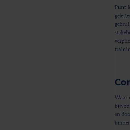
Punt i
gelett
gebrui
stakeh
verpli
traini
Con
Waar e
bijvoo
en doo
binnen