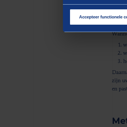
risico
aard t
Accepteer functionele c
onvold
Wannee
w
w
h
Daarna
zijn u
en pas
Met