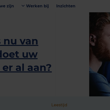
we zijn
Werken bij
Inzichten
s nu van
ldoet uw
 er al aan?
Leestijd