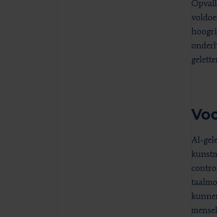
Opvall
voldoe
hoogri
onderh
gelett
Voo
AI-gel
kunstm
contro
taalmo
kunnen
mensel