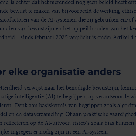
end is echter dat het merendeel nog geen beleid heeft o
nde bewust te maken van bijvoorbeeld de werking, ethisc
sicofactoren van de AI-systemen die zij gebruiken en/of 
ouden van bewustzijn en het op peil houden van het ke
erdheid – sinds februari 2025 verplicht is onder Artikel 4
r elke organisatie anders
etterdheid verwijst naar het benodigde bewustzijn, kenn
atige intelligentie (AI) te begrijpen, op verantwoorde wij
leren. Denk aan basiskennis van begrippen zoals algorit
dellen en dataverzameling. Of aan praktische vaardighe
 reflecteren op de AI-uitvoer, risico’s zoals bias kunne
ijke ingrepen er nodig zijn in een AI-systeem.