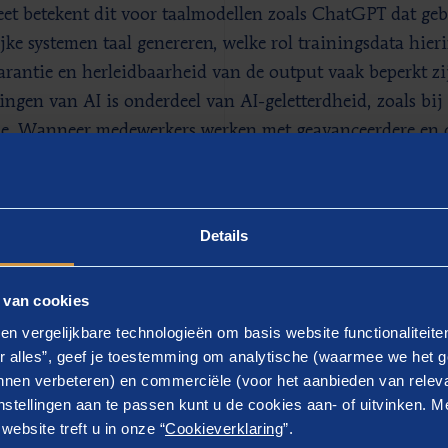
et betekent dit voor taalmodellen zoals ChatGPT dat geb
ijke systemen taal genereren, welke rol trainingsdata hie
arantie en herleidbaarheid van de output vaak beperkt zi
ingen van AI is onderdeel van AI-geletterdheid, zoals bij
tie. Wanneer medewerkers werken met geavanceerdere en 
rbeeld voor de opsporing van fraude, dan dienen zij ook
tterdheid te zijn.
Details
ke stappen moet u nu zette
 van cookies
en vergelijkbare technologieën om basis website functionaliteit
el van Artikel 4 van de AI-verordening is dat elke organi
r alles”, geef je toestemming om analytische (waarmee we het g
nen verbeteren) en commerciële (voor het aanbieden van releva
d kennisniveau is én ervoor zorgt dat alle medewerkers 
stellingen aan te passen kunt u de cookies aan- of uitvinken. Me
teit Persoonsgegevens, coördinerend algoritmetoezichth
ebsite treft u in onze “
Cookieverklaring
”.
ert organisaties dan ook om direct aan de slag te gaan m