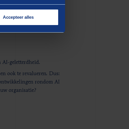
letterdheid structureel van
ed startpunt, maar
Accepteer alles
 AI-geletterdheid.
 en ook te revalueren. Dus:
 ontwikkelingen rondom AI
 uw organisatie?