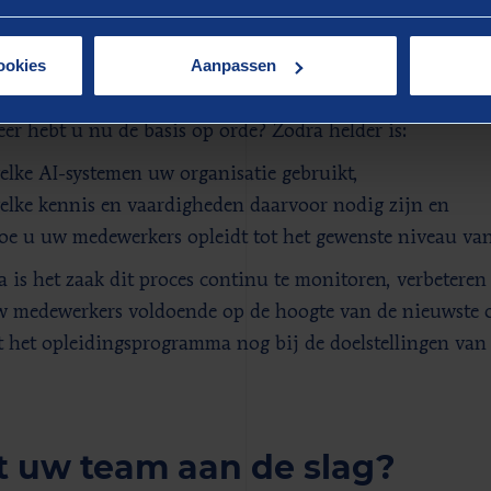
’s te verkleinen. Daarbij dienen maatregelen rondom AI-ge
e zijn. Eenmalige ingrepen of leerinterventies zijn een go
ookies
Aanpassen
oende op lange termijn.
r hebt u nu de basis op orde? Zodra helder is:
elke AI-systemen uw organisatie gebruikt,
elke kennis en vaardigheden daarvoor nodig zijn en
oe u uw medewerkers opleidt tot het gewenste niveau van
 is het zaak dit proces continu te monitoren, verbeteren
w medewerkers voldoende op de hoogte van de nieuwste
t het opleidingsprogramma nog bij de doelstellingen van
 uw team aan de slag?