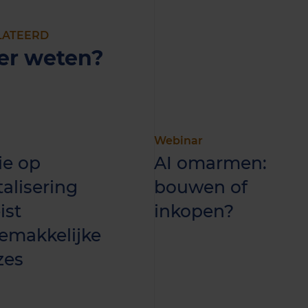
LATEERD
er weten?
Webinar
ie op
AI omarmen:
talisering
bouwen of
ist
inkopen?
emakkelijke
zes