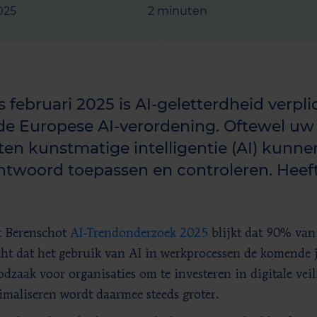
2025
2 minuten
s februari 2025 is AI-geletterdheid verpli
de Europese AI-verordening. Oftewel u
en kunstmatige intelligentie (AI) kunne
ntwoord toepassen en controleren. Heeft
t Berenschot
AI-Trendonderzoek 2025
blijkt dat 90% van
ht dat het gebruik van AI in werkprocessen de komende j
dzaak voor organisaties om te investeren in digitale veil
imaliseren wordt daarmee steeds groter.