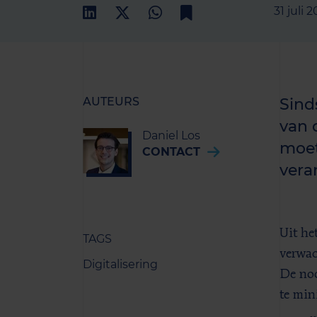
31 juli 
AUTEURS
Sind
van 
Daniel Los
moet
CONTACT
vera
Uit he
TAGS
verwac
Digitalisering
De noo
te min