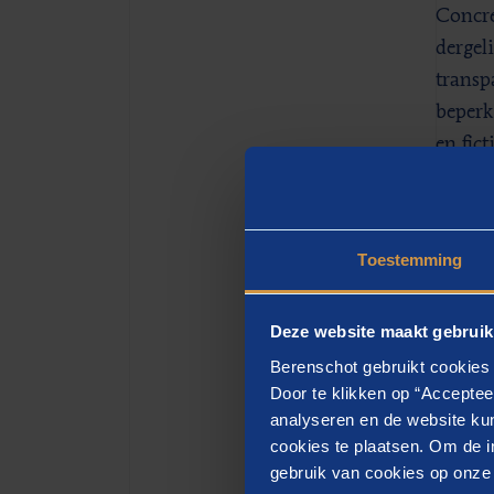
Concre
dergel
transp
beperk
en fic
bijvoo
AI-gele
Toestemming
Wel
Deze website maakt gebruik
Berenschot gebruikt cookies 
Het do
Door te klikken op “Acceptee
analyseren en de website kun
passen
cookies te plaatsen. Om de in
Autori
gebruik van cookies op onze w
advise