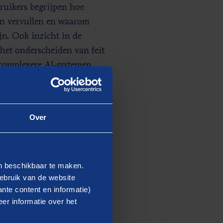
ruikers begrijpen hoe
rin vervullen en waarom
jn. Ook inzicht in de
 het onderscheiden van feit
complexere AI-systemen,
 op een veel hoger niveau
Over
n?
en beschikbaar te maken.
satie bepaalt wat een
ebruik van de website
nte content en informatie)
aan dat niveau voldoen. De
er informatie over het
ouder in Nederland,
et AI-geletterdheid om