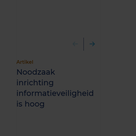
Artikel
Artikel
Noodzaak
De grens
inrichting
hulpmidd
informatieveiligheid
in beslu
is hoog