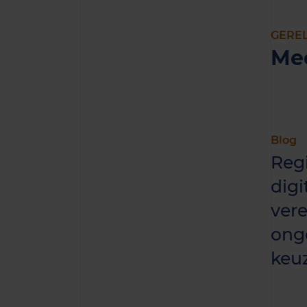
GERE
Me
Blog
Reg
digi
vere
ong
keu