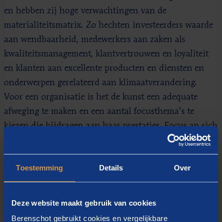
en hebben zij hoge verwachtingen van de
materialiteitsmatrix. Zo hechten investeerders waarde
aan wendbaarheid, medewerkers aan zaken als
kwaliteitsmanagement, klantvertrouwen en loyaliteit
en klanten aan excellente producten en diensten en
onderwerpen gerelateerd aan klimaatverandering.
Voor een organisatie is het de kunst een adequate
afweging te maken en een aantal focusthema’s te
kiezen die bijdragen aan haar prestaties. Focus an sich
helpt overigens al bij het verbeteren van prestaties.
Toestemming
Details
Over
Deze website maakt gebruik van cookies
Berenschot gebruikt cookies en vergelijkbare