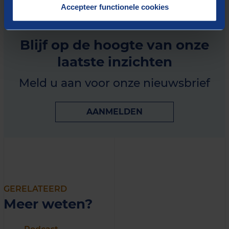
Accepteer functionele cookies
Blijf op de hoogte van onze
laatste inzichten
Meld u aan voor onze nieuwsbrief
AANMELDEN
GERELATEERD
Meer weten?