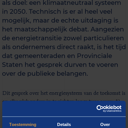
als doel: een klimaatneutraal systeem
in 2050. Technisch is er al heel veel
mogelijk, maar de echte uitdaging is
het maatschappelijk debat. Aangezien
de energietransitie zowel particulieren
als ondernemers direct raakt, is het tijd
dat gemeenteraden en Provinciale
Staten het gesprek durven te voeren
over de publieke belangen.
Dit gesprek over het energiesysteem van de toekomst is
op elke plek anders in te richten langs twee assen: 1)
wie voert het gesprek en waar 2) alle publieke
belangen meenemen of slechts een selectie. DIt helpt
Toestemming
Details
Over
overheden te bepalen welke belangen in hun gebied