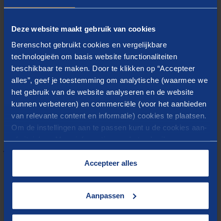
niet onderhandelbaar zijn en hier concrete en
maatschappelijk gedragen keuzes in te maken.
Deze website maakt gebruik van cookies
Berenschot gebruikt cookies en vergelijkbare
technologieën om basis website functionaliteiten
beschikbaar te maken. Door te klikken op “Accepteer
alles”, geef je toestemming om analytische (waarmee we
het gebruik van de website analyseren en de website
kunnen verbeteren) en commerciële (voor het aanbieden
van relevante content en informatie) cookies te plaatsen.
Download het whitepaper hier
Om de instellingen aan te passen kunt u de cookies aan-
of uitvinken. Meer informatie over het gebruik van
cookies op onze website treft u in onze
VOER HET GESPREK OVER DE SOCIALE
“
Cookieverklaring
”.
Accepteer alles
ENERGIETRANSITIE! (PDF)
Aanpassen