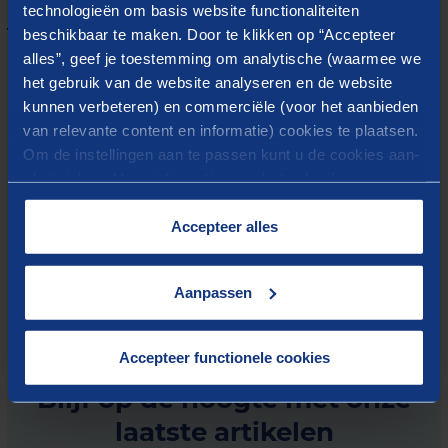
technologieën om basis website functionaliteiten
Fors verbeterpotentieel
beschikbaar te maken. Door te klikken op “Accepteer
In totaal zijn op verschillende gebieden meerdere
alles”, geef je toestemming om analytische (waarmee we
miljoenen aan verbeterpotentieel geïdentificeerd. Een
het gebruik van de website analyseren en de website
kunnen verbeteren) en commerciële (voor het aanbieden
groot deel hiervan is vertaald naar concrete acties die
van relevante content en informatie) cookies te plaatsen.
de verantwoordelijken in hun eigen jaarplannen
Om de instellingen aan te passen kunt u de cookies aan-
hebben opgenomen. Daarnaast is er een gedeeld beeld
of uitvinken. Meer informatie over het gebruik van
ontstaan over de toekomst van de organisatie en ligt er
cookies op onze website treft u in onze
“
Cookieverklaring
”.
een plan om daar te komen.
Accepteer alles
Aanpassen
Accepteer functionele cookies
Blijf op de hoogte met onze
laatste artikelen