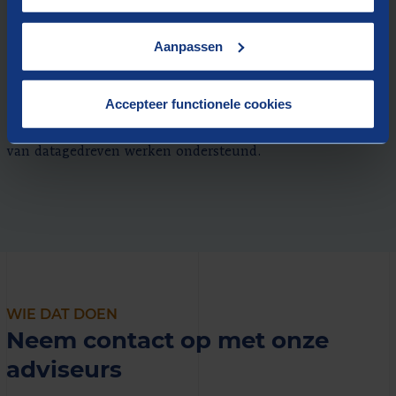
Aanpassen
Het CRISP-DM model
Binnen Berenschot hanteren wij het
CRISP-DM model
als
Accepteer functionele cookies
leidraad voor onze digitale dienstverlening. Met
Berenschot Platforms worden de gearceerde onderdelen
van datagedreven werken ondersteund.
WIE DAT DOEN
Neem contact op met onze
adviseurs