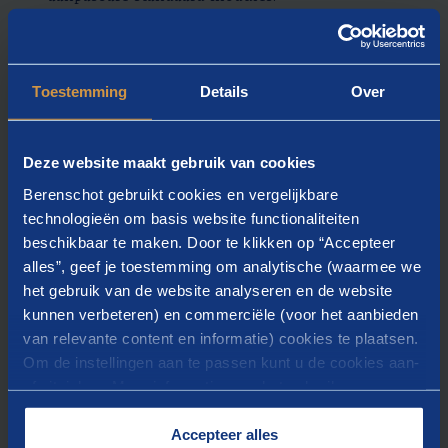
kunt u op een veilige manier digitaal met
bedrijfsinformatie werken.
Het platform kan worden aangepast aan de context van
Toestemming
Details
Over
uw organisatie, de behoeften van gebruikers en de
gewenste mate van toegankelijkheid van informatie.
Deze website maakt gebruik van cookies
Berenschot gebruikt cookies en vergelijkbare
technologieën om basis website functionaliteiten
beschikbaar te maken. Door te klikken op “Accepteer
alles”, geef je toestemming om analytische (waarmee we
het gebruik van de website analyseren en de website
kunnen verbeteren) en commerciële (voor het aanbieden
van relevante content en informatie) cookies te plaatsen.
Om de instellingen aan te passen kunt u de cookies aan-
of uitvinken. Meer informatie over het gebruik van
cookies op onze website treft u in onze
“
Cookieverklaring
”.
Accepteer alles