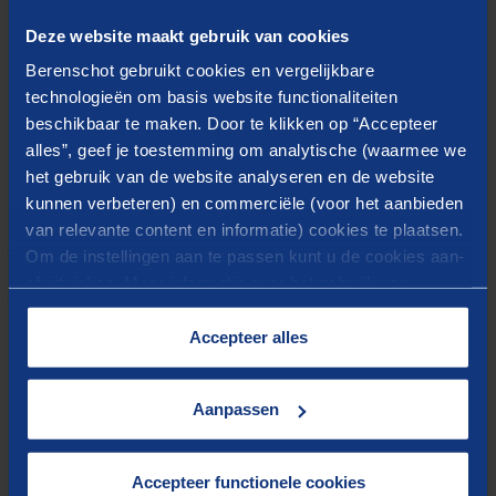
verzamelen niet meer puur afhankelijk is van, soms
Deze website maakt gebruik van cookies
dure, sensoriek.
Berenschot gebruikt cookies en vergelijkbare
technologieën om basis website functionaliteiten
beschikbaar te maken. Door te klikken op “Accepteer
alles”, geef je toestemming om analytische (waarmee we
het gebruik van de website analyseren en de website
kunnen verbeteren) en commerciële (voor het aanbieden
van relevante content en informatie) cookies te plaatsen.
Waarom is het voorspelde
Om de instellingen aan te passen kunt u de cookies aan-
of uitvinken. Meer informatie over het gebruik van
optimale onderhoudsmoment
cookies op onze website treft u in onze
niet per se het optimale
“
Cookieverklaring
”.
Accepteer alles
moment voor de organisatie?
Aanpassen
Als op basis van een afweging tussen correctiekosten
en preventiekosten de keuze is gevallen op
Accepteer functionele cookies
voorspellend onderhoud dan is het voorspelde