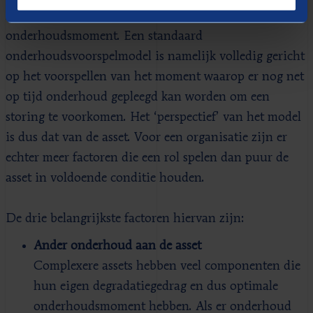
moment nog altijd niet per se het beste
onderhoudsmoment. Een standaard
onderhoudsvoorspelmodel is namelijk volledig gericht
op het voorspellen van het moment waarop er nog net
op tijd onderhoud gepleegd kan worden om een
storing te voorkomen. Het ‘perspectief’ van het model
is dus dat van de asset. Voor een organisatie zijn er
echter meer factoren die een rol spelen dan puur de
asset in voldoende conditie houden.
De drie belangrijkste factoren hiervan zijn:
Ander onderhoud aan de asset
Complexere assets hebben veel componenten die
hun eigen degradatiegedrag en dus optimale
onderhoudsmoment hebben. Als er onderhoud