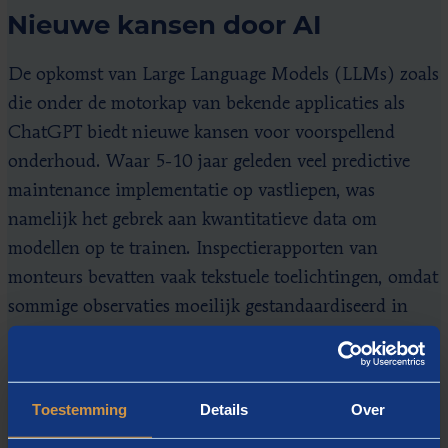
Nieuwe kansen door AI
De opkomst van Large Language Models (LLMs) zoals
die onder de motorkap van bekende applicaties als
ChatGPT biedt nieuwe kansen voor voorspellend
onderhoud. Waar 5-10 jaar geleden veel predictive
maintenance implementatie op vastliepen, was
namelijk het gebrek aan kwantitatieve data om
modellen op te trainen. Inspectierapporten van
monteurs bevatten vaak tekstuele toelichtingen, omdat
sommige observaties moeilijk gestandaardiseerd in
getallen uit te drukken zijn. Met LLMs zijn deze
teksten nu ook bruikbaar te maken om
voorspelmodellen op te trainen waardoor de
Toestemming
Details
Over
hoeveelheid data fors toeneemt en de kosten van het