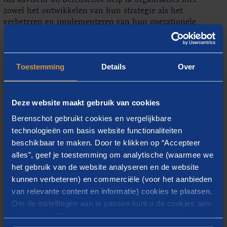
Als adviseur bij Berenschot help ik organisaties met
zowel het ontwikkelen van hun strategie als het
verbeteren en implementeren van hun operationele
processen. Vanuit mijn master Industrial Engineering
& Management (cum laude, Universiteit Twente)
met additionele specialisatie in Innovation
&
Toestemming
Details
Over
Technology Management heb ik een sterke basis in
zowel kwalitatieve als kwantitatieve
analysemethodieken. Hierdoor ben ik in staat om
met behulp van een integraal begrip van processen
Deze website maakt gebruik van cookies
in combinatie met data science
en operations
Berenschot gebruikt cookies en vergelijkbare
research technieken in staat organisaties te helpen
technologieën om basis website functionaliteiten
met het formuleren van oplossingen op zowel
beschikbaar te maken. Door te klikken op “Accepteer
strategisch, tactisch als operationeel niveau.
alles”, geef je toestemming om analytische (waarmee we
het gebruik van de website analyseren en de website
kunnen verbeteren) en commerciële (voor het aanbieden
van relevante content en informatie) cookies te plaatsen.
Gerelateerde inzichten
Om de instellingen aan te passen kunt u de cookies aan-
of uitvinken. Meer informatie over het gebruik van
Nieuws